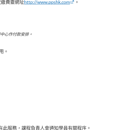
覽繳費靈網址
http://www.ppshk.com
。
學中心作付款安排。
費用。
有此服務，課程負責人會通知學員有關程序。