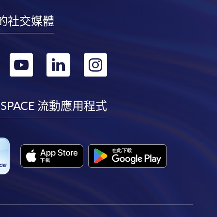
的社交媒體
轉
轉
轉
轉
到
到
到
到
facebook
youtube
linkedin
instagram
 SPACE 流動應用程式