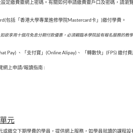
口及設定繳費靈網上密碼。有關如何申請繳費靈戶口及密碼，請瀏
ercard(包括「香港大學專業進修學院Mastercard卡」)繳付學費。
人如欲享用十個月免息分期付款優惠，必須親臨本學院設有報名服務的教
 Pay) 、「支付寶」(Online Alipay)、 「轉數快」(FPS) 繳付
網上申請/報讀指南 :
單元
元或繳交下期學費的學員，提供網上服務，如學員就讀的課程設