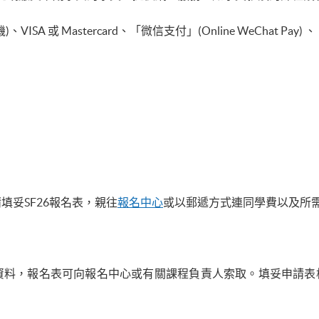
 或 Mastercard、「微信支付」(Online WeChat Pay) 、「支
妥SF26報名表，親往
報名中心
或以郵遞方式連同學費以及所
資料，報名表可向報名中心或有關課程負責人索取。填妥申請表