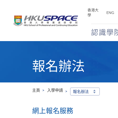
Skip
to
香港大
ENG
main
學
content
認識學
Main
content
start
報名辦法
主頁
入學申請
報名辦法
網上報名服務