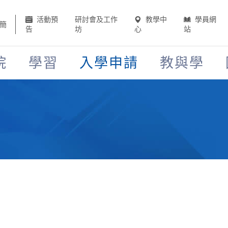
活動預
研討會及工作
教學中
學員網
簡
告
坊
心
站
院
學習
入學申請
教與學