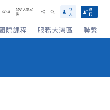
惡劣天氣安
登
註
分
打
SOUL
排
冊
入
享
開
至
搜
尋
國際課程
服務大灣區
聯繫
介
面