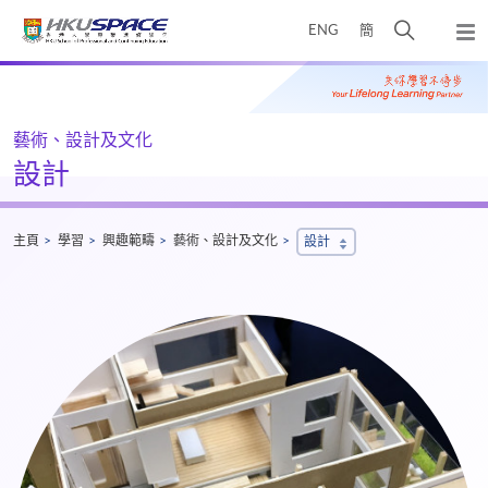
Skip
打
ENG
簡
to
彈
main
開
出
Main
content
搜
主
content
選
尋
start
單
介
藝術、設計及文化
面
設計
主頁
學習
興趣範疇
藝術、設計及文化
設計