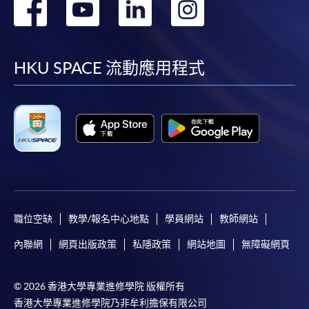
轉
轉
轉
轉
到
到
到
到
facebook
youtube
linkedin
instag
HKU SPACE 流動應用程式
職位空缺
教學/報名中心地點
學員網站
教師網站
內聯網
網頁出版政策
私隱政策
網站地圖
無障礙網頁
© 2026 香港大學專業進修學院 版權所有
香港大學專業進修學院乃非牟利擔保有限公司