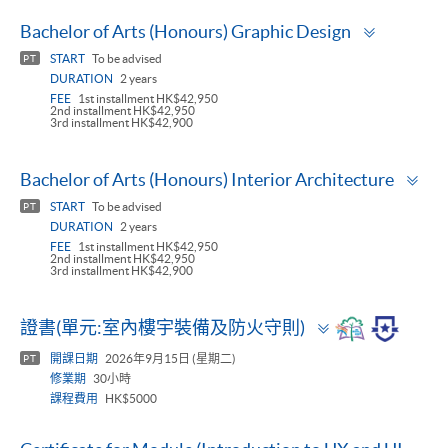
Toggle
Bachelor of Arts (Honours) Graphic Design
panel
START
To be advised
PT
DURATION
2 years
FEE
1st installment HK$42,950
2nd installment HK$42,950
3rd installment HK$42,900
To
Bachelor of Arts (Honours) Interior Architecture
pa
START
To be advised
PT
DURATION
2 years
FEE
1st installment HK$42,950
2nd installment HK$42,950
3rd installment HK$42,900
Toggle
證書(單元:室內樓宇裝備及防火守則)
panel
開課日期
2026年9月15日 (星期二)
PT
修業期
30小時
課程費用
HK$5000