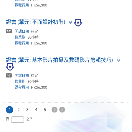
課程費用
HK$6,300
Toggle
證書 (單元: 平面設計初階)
panel
開課日期
待定
PT
修業期
30小時
課程費用
HK$6,300
Togg
證書 (單元: 基本影片拍攝及數碼影片剪輯技巧)
pane
開課日期
待定
PT
修業期
30小時
課程費用
HK$6,300
下
本
1
2
3
4
5
一
頁
最
頁
之 7
頁
後
一