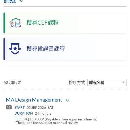
搜尋CEF課程
搜尋微證書課程
62 項結果
排序方式
課程名稱
Toggle
MA Design Management
panel
START
05 SEP 2026 (SAT)
PT
DURATION
24 months
FEE
HK$150,000* (Payable in four equal installments)
*The tuition fee is subject to annual review.