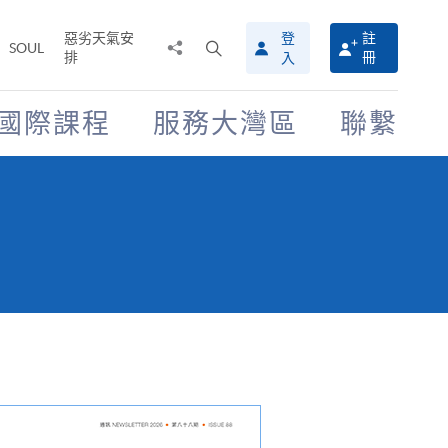
惡劣天氣安
登
註
分
打
SOUL
排
冊
入
享
開
至
搜
尋
國際課程
服務大灣區
聯繫
介
面