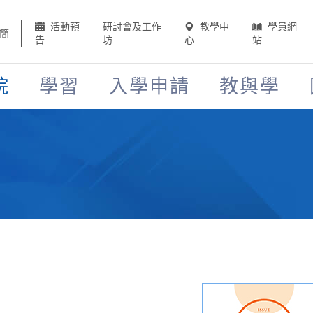
活動預
研討會及工作
教學中
學員網
簡
告
坊
心
站
院
學習
入學申請
教與學