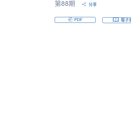
第88期
分享
PDF
電子