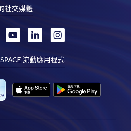
的社交媒體
轉
轉
轉
轉
到
到
到
到
facebook
youtube
linkedin
instagram
 SPACE 流動應用程式