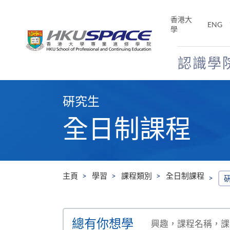
Skip
to
香港大
ENG
main
學
content
認識學
Main
content
硏究生
start
全日制課程
主頁
學習
課程類別
全日制課程
搜
總有你想學
尋
興趣，課程名稱，課程