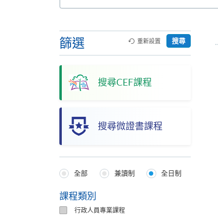
本
網
站
篩選
搜尋
重新設置
搜尋CEF課程
搜尋微證書課程
全部
兼讀制
全日制
Programmes
Type
課程類別
行政人員專業課程