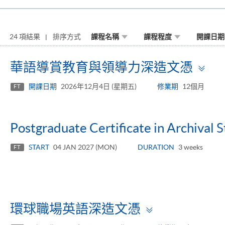
24 項結果
排序方式
課程名稱
課程程度
開課日期
To
華語導賞教育與領導力深造文憑
pa
開課日期
2026年12月4日 (星期五)
修業期
12個月
FT
Postgraduate Certificate in Archival 
START
04 JAN 2027 (MON)
DURATION
3 weeks
FT
Toggle
環球職場英語深造文憑
panel