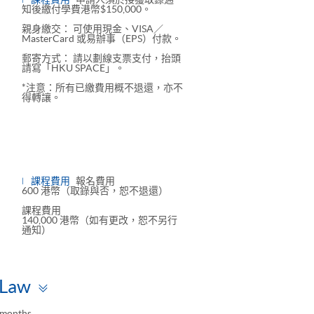
知後繳付學費港幣$150,000。
親身繳交： 可使用現金、VISA／
MasterCard 或易辦事（EPS）付款。
郵寄方式： 請以劃線支票支付，抬頭
請寫「HKU SPACE」。
*注意：所有已繳費用概不退還，亦不
得轉讓。
ggle
nel
課程費用
報名費用
600 港幣（取錄與否，恕不退還）
課程費用
140,000 港幣（如有更改，恕不另行
通知）
Toggle
 Law
panel
 months