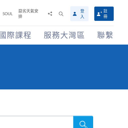
惡劣天氣安
登
註
分
打
SOUL
排
冊
入
享
開
至
搜
尋
國際課程
服務大灣區
聯繫
介
面
搜