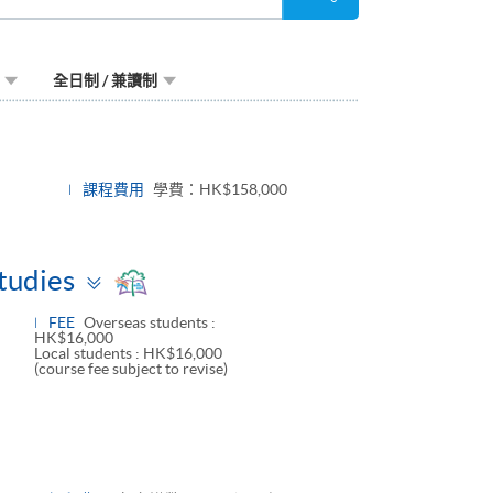
尋
全日制 / 兼讀制
ggle
nel
課程費用
學費：HK$158,000
Toggle
Studies
panel
FEE
Overseas students :
HK$16,000
Local students : HK$16,000
(course fee subject to revise)