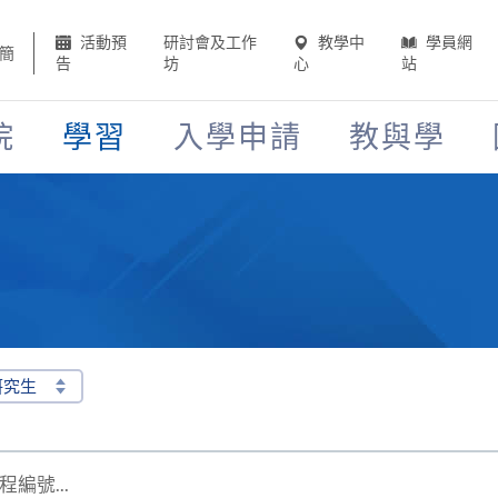
活動預
研討會及工作
教學中
學員網
簡
告
坊
心
站
院
學習
入學申請
教與學
硏究生
編號...