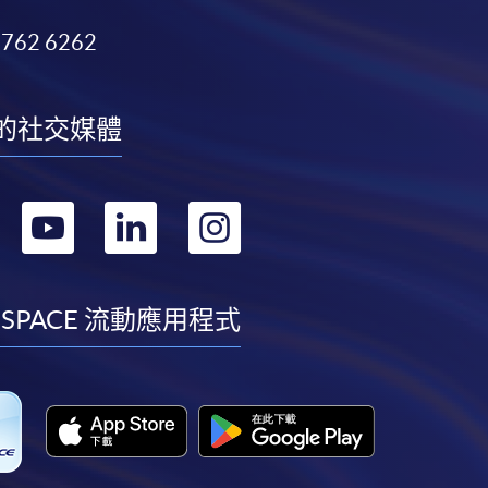
3762 6262
的社交媒體
轉
轉
轉
轉
到
到
到
到
facebook
youtube
linkedin
instagram
 SPACE 流動應用程式