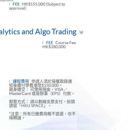
FEE
HK$155,000 (Subject to
approval)
Toggle
lytics and Algo Trading
panel
FEE
Course Fee
HK$180,000
課程費用
申請人須於接獲取錄通
知後繳付學費港幣$150,000。
親身繳交： 可使用現金、VISA／
MasterCard 或易辦事（EPS）付款。
郵寄方式： 請以劃線支票支付，抬頭
請寫「HKU SPACE」。
*注意：所有已繳費用概不退還，亦不
得轉讓。