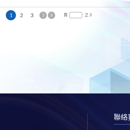
本
下
1
2
3
頁
之 3
一
最
頁
頁
後
一
頁
聯絡