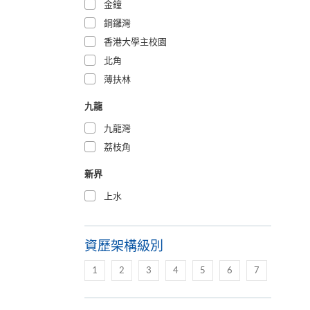
金鐘
銅鑼灣
香港大學主校園
北角
薄扶林
九龍
九龍灣
荔枝角
新界
上水
資歷架構級別
1
2
3
4
5
6
7