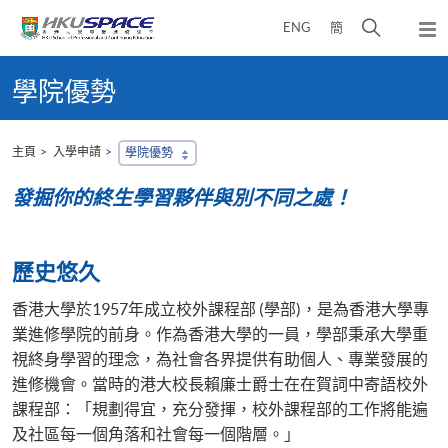
Skip
打
ENG
簡
to
彈
main
開
出
Main
content
搜
主
content
學院優勢
選
尋
start
單
介
面
主頁
入學申請
學院優勢
發掘你的終生學習夥伴與別不同之處！
歷史悠久
香港大學於1957年成立校外課程部 (學部)，是為香港大學專
業進修學院的前身。作為香港大學的一員，學部秉承大學重
視終身學習的理念，為社會各界提供有助個人、專業發展的
進修機會。​當時的港大校長賴廉士爵士在在賀詞中寄語校外
課程部：​「規劃得宜，充分發揮，校外課程部的工作將能遍
及社區每一個角落和社會每一個階層。」