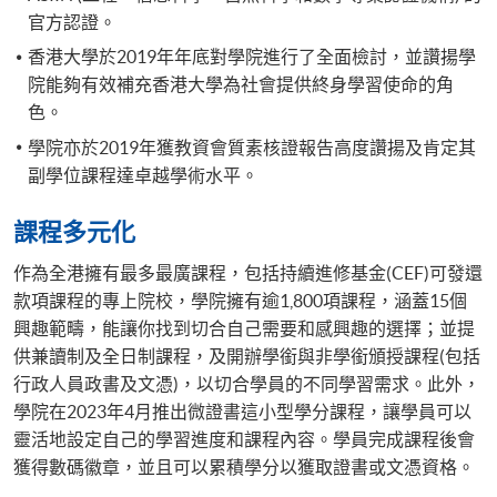
官方認證。
香港大學於2019年年底對學院進行了全面檢討，並讚揚學
院能夠有效補充香港大學為社會提供終身學習使命的角
色。
學院亦於2019年獲教資會質素核證報告高度讚揚及肯定其
副學位課程達卓越學術水平。
課程多元化
作為全港擁有最多最廣課程，包括持續進修基金(CEF)可發還
款項課程的專上院校，學院擁有逾1,800項課程，涵蓋15個
興趣範疇，能讓你找到切合自己需要和感興趣的選擇；並提
供兼讀制及全日制課程，及開辦學銜與非學銜頒授課程(包括
行政人員政書及文憑)，以切合學員的不同學習需求。此外，
學院在2023年4月推出微證書這小型學分課程，讓學員可以
靈活地設定自己的學習進度和課程內容。學員完成課程後會
獲得數碼徽章，並且可以累積學分以獲取證書或文憑資格。