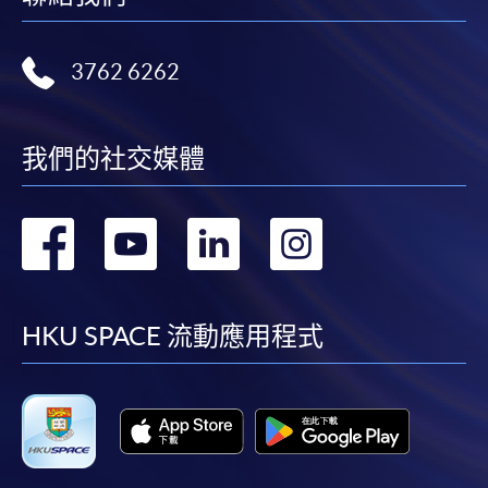
3762 6262
我們的社交媒體
轉
轉
轉
轉
到
到
到
到
facebook
youtube
linkedin
instag
HKU SPACE 流動應用程式