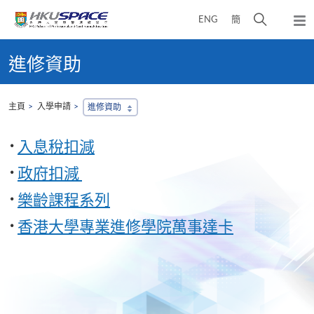
Skip
打
ENG
簡
to
彈
main
開
出
Main
content
搜
主
content
進修資助
選
尋
start
單
介
面
主頁
入學申請
進修資助
入息稅扣減
政府扣減
樂齡課程系列
香港大學專業進修學院萬事達卡