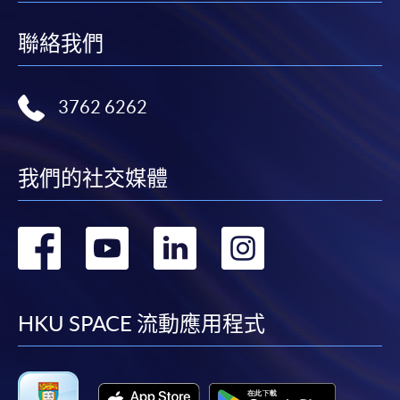
聯絡我們
3762 6262
我們的社交媒體
轉
轉
轉
轉
到
到
到
到
facebook
youtube
linkedin
instag
HKU SPACE 流動應用程式