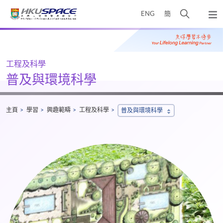
Skip
打
ENG
簡
to
彈
main
開
出
Main
content
搜
主
content
選
尋
start
單
介
工程及科學
面
普及與環境科學
主頁
學習
興趣範疇
工程及科學
普及與環境科學