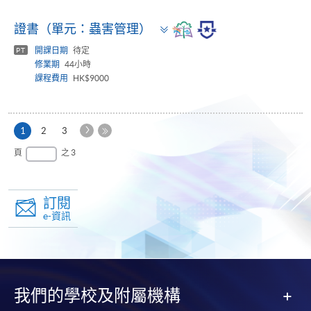
Toggle
證書（單元：蟲害管理）
panel
開課日期
待定
PT
修業期
44小時
課程費用
HK$9000
下
本
1
2
3
一
頁
最
頁
之 3
頁
後
一
頁
訂閱
e-資訊
我們的學校及附屬機構