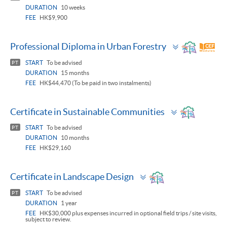
DURATION
10 weeks
FEE
HK$9,900
Toggle
Professional Diploma in Urban Forestry
panel
START
To be advised
PT
DURATION
15 months
FEE
HK$44,470 (To be paid in two instalments)
Toggle
Certificate in Sustainable Communities
panel
START
To be advised
PT
DURATION
10 months
FEE
HK$29,160
Toggle
Certificate in Landscape Design
panel
START
To be advised
PT
DURATION
1 year
FEE
HK$30,000 plus expenses incurred in optional field trips / site visits,
subject to review.