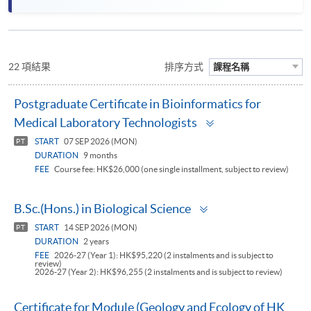
22 項結果
排序方式
課程名稱
Postgraduate Certificate in Bioinformatics for
Toggle
Medical Laboratory Technologists
panel
START
07 SEP 2026 (MON)
PT
DURATION
9 months
FEE
Course fee: HK$26,000 (one single installment, subject to review)
Toggle
B.Sc.(Hons.) in Biological Science
panel
START
14 SEP 2026 (MON)
PT
DURATION
2 years
FEE
2026-27 (Year 1): HK$95,220 (2 instalments and is subject to
review)
2026-27 (Year 2): HK$96,255 (2 instalments and is subject to review)
Certificate for Module (Geology and Ecology of HK