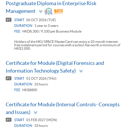
Postgraduate Diploma in Enterprise Risk
Toggle
Management
panel
START
06 OCT 2026 (TUE)
PT
DURATION
1 year to 3 years
FEE
HKD8,300 / 9,100 per Business Module
Holders of the HKU SPACE MasterCard can enjoy a 10-month interest-
free instalment period for courses with a tuition fee worth a minimum of
HK$2,000.
Certificate for Module (Digital Forensics and
Toggle
Information Technology Safety)
panel
START
01 OCT 2026 (THU)
PT
DURATION
33 hours
FEE
HK$8800
Certificate for Module (Internal Controls- Concepts
Toggle
and Issues)
panel
START
01 FEB 2027 (MON)
PT
DURATION
33 hours