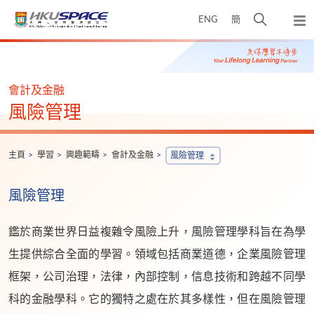
Skip
打
ENG
簡
to
彈
main
開
出
Main
content
搜
主
content
選
尋
start
單
介
會計及金融
面
風險管理
主頁
學習
興趣範疇
會計及金融
風險管理
風險管理
鑑於商業世界日益複雜令風險上升，風險管理學科旨在為學
生提供綜合全面的學習。領域包括商業道德，企業風險管理
框架，公司治理，法律，內部控制，信息技術和跨越不同學
科的金融學科。它的獨特之處在於其多樣性，但在風險管理