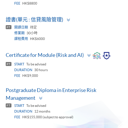
FEE
HK$8800
Toggle
證書(單元 : 信貸風險管理)
panel
開課日期
待定
PT
修業期
30小時
課程費用
HK$6000
Toggle
Certificate for Module (Risk and AI)
panel
START
To be advised
PT
DURATION
30 hours
FEE
HK$9,000
Postgraduate Diploma in Enterprise Risk
Toggle
Management
panel
START
To be advised
FT
DURATION
12 months
FEE
HK$155,000 (subject to approval)