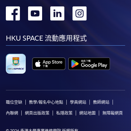
轉
轉
轉
轉
到
到
到
到
facebook
youtube
linkedin
instag
HKU SPACE 流動應用程式
職位空缺
教學/報名中心地點
學員網站
教師網站
內聯網
網頁出版政策
私隱政策
網站地圖
無障礙網頁
© 2026 香港大學專業進修學院 版權所有