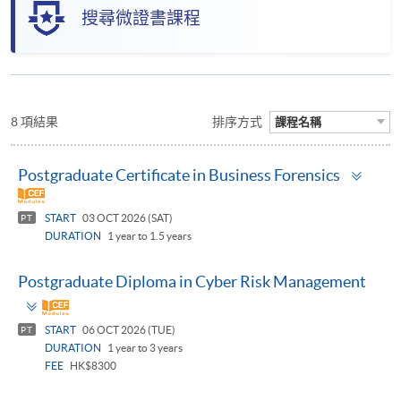
搜尋微證書課程
8 項結果
排序方式
課程名稱
Togg
Postgraduate Certificate in Business Forensics
pane
START
03 OCT 2026 (SAT)
PT
DURATION
1 year to 1.5 years
Postgraduate Diploma in Cyber Risk Management
Toggle
panel
START
06 OCT 2026 (TUE)
PT
DURATION
1 year to 3 years
FEE
HK$8300