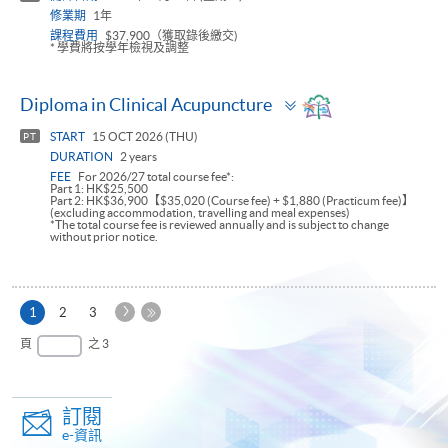
修業期
1年
課程費用
$37,900（獲取錄後繳交)
* 學費將按學年檢視及調整
Toggle
Diploma in Clinical Acupuncture
panel
START
15 OCT 2026 (THU)
PT
DURATION
2 years
FEE
For 2026/27 total course fee*:
Part 1: HK$25,500
Part 2: HK$36,900【$35,020 (Course fee) + $1,880 (Practicum fee)】
(excluding accommodation, travelling and meal expenses)
*The total course fee is reviewed annually and is subject to change
without prior notice.
下
本
1
2
3
一
頁
最
頁
之 3
頁
後
一
頁
訂閱
e-資訊