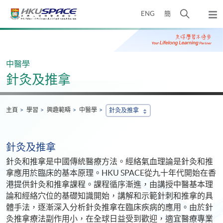
Skip
打
ENG
簡
to
彈
main
開
出
Main
content
搜
主
content
選
尋
start
單
介
中醫學
面
針灸及推拿
主頁
學習
興趣範疇
中醫學
針灸及推拿
針灸及推拿
針灸和推拿是中國傳統醫療方法。經絡氣血理論是針灸和推
拿應用於臨床的基本原理。HKU SPACE從九十年代開始在香
港提供針灸和推拿課程。課程循序漸進，由講授中醫基本理
論和經絡穴位的基礎知識開始，講解和示範針刺和推拿的具
體手法，逐漸深入分析針灸推拿在臨床疾病的應用。由於針
灸推拿療法副作用小，在全球日益受到歡迎，適宜醫療專業