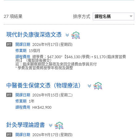
27 項結果
排序方式
課程名稱
Toggle
現代針灸康復深造文憑
panel
開課日期
2026年9月17日 (星期四)
PT
修業期
15個月
課程費用
總學費：$47,300*【$46,130 (學費) + $1,170 (臨床實習費
用)】（獲取錄後繳交）
註：臨床觀察期間之膳宿及來回交通費由學員另付
* 學費及實習費將按學年檢視及調整
Toggle
中醫養生保健文憑（物理療法）
panel
開課日期
2026年9月15日 (星期二)
PT
修業期
1年
課程費用
HK$42,900
Toggle
針灸學理論證書
panel
開課日期
2026年9月17日 (星期四)
PT