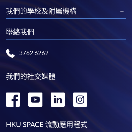
我們的學校及附屬機構
聯絡我們
3762 6262
我們的社交媒體
轉
轉
轉
轉
到
到
到
到
facebook
youtube
linkedin
instag
HKU SPACE 流動應用程式