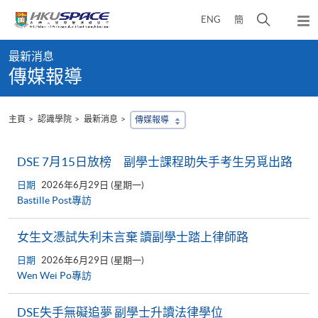
Skip
打
ENG
簡
to
彈
main
開
出
Main
content
搜
主
最新消息
content
選
尋
傳媒報導
start
單
介
面
主頁
認識學院
最新消息
傳媒報導
DSE 7月15日放榜 副學士課程助失手考生另覓出路
日期
2026年6月29日 (星期一)
Bastille Post專訪
女生文憑試失利未言棄 讀副學士踏上律師路
日期
2026年6月29日 (星期一)
Wen Wei Po專訪
DSE失手無礙追夢 副學士升讀法律學位