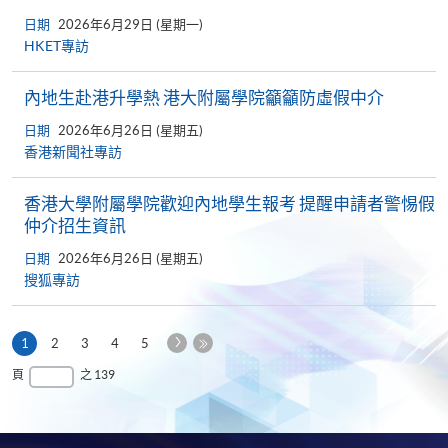
日期
2026年6月29日 (星期一)
HKET專訪
內地生赴港升學熱 港大附屬學院籲籲防虛假中介
日期
2026年6月26日 (星期五)
香港新聞社專訪
香港大學附屬學院歡迎內地學生報考 提醒申請者警惕假
仲介招生資訊
日期
2026年6月26日 (星期五)
搜狐專訪
下
本
1
2
3
4
5
一
頁
最
頁
之 139
頁
後
一
頁