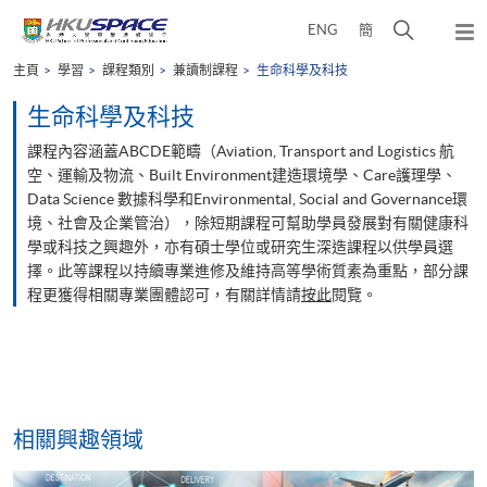
Skip
打
ENG
簡
to
彈
main
開
出
Main
主頁
學習
課程類別
兼讀制課程
生命科學及科技
content
搜
主
content
選
尋
生命科學及科技
start
單
介
課程內容涵蓋ABCDE範疇（Aviation, Transport and Logistics 航
面
空、運輸及物流、Built Environment建造環境學、Care護理學、
Data Science 數據科學和Environmental, Social and Governance環
境、社會及企業管治），除短期課程可幫助學員發展對有關健康科
學或科技之興趣外，亦有碩士學位或研究生深造課程以供學員選
擇。此等課程以持續專業進修及維持高等學術質素為重點，部分課
程更獲得相關專業團體認可，有關詳情請
按此
閱覽。
相關興趣領域