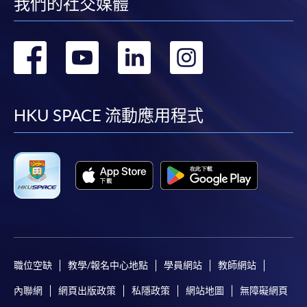
我們的社交媒體
轉
轉
轉
轉
到
到
到
到
facebook
youtube
linkedin
instag
HKU SPACE 流動應用程式
職位空缺
教學/報名中心地點
學員網站
教師網站
內聯網
網頁出版政策
私隱政策
網站地圖
無障礙網頁