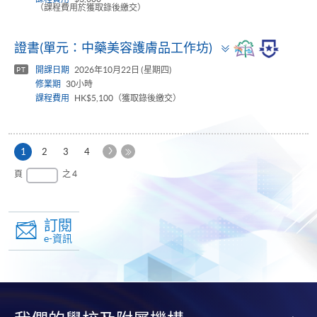
（課程費用於獲取錄後繳交）
Toggle
證書(單元：中藥美容護膚品工作坊)
panel
開課日期
2026年10月22日 (星期四)
PT
修業期
30小時
課程費用
HK$5,100（獲取錄後繳交）
下
本
1
2
3
4
一
頁
最
頁
之 4
頁
後
一
頁
訂閱
e-資訊