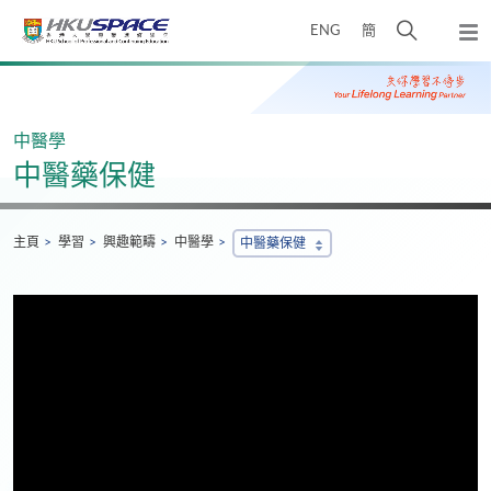
Skip
打
ENG
簡
to
彈
main
開
出
Main
content
搜
主
content
選
尋
start
單
介
中醫學
面
中醫藥保健
主頁
學習
興趣範疇
中醫學
中醫藥保健