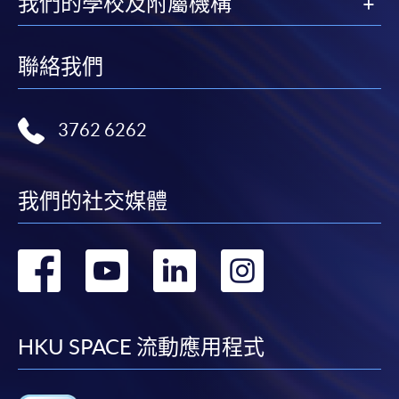
我們的學校及附屬機構
聯絡我們
3762 6262
我們的社交媒體
轉
轉
轉
轉
到
到
到
到
facebook
youtube
linkedin
instag
HKU SPACE 流動應用程式