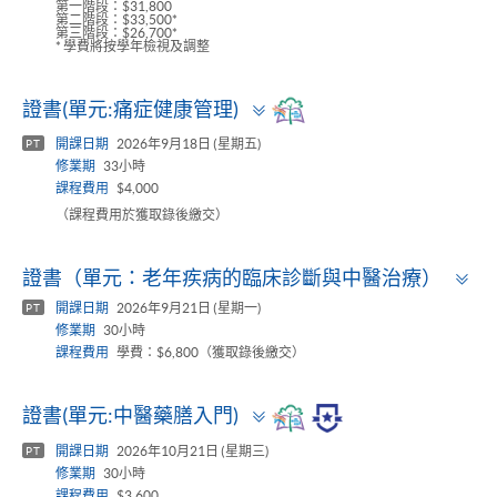
第一階段：$31,800
第二階段：$33,500*
第三階段：$26,700*
* 學費將按學年檢視及調整
Toggle
證書(單元:痛症健康管理)
panel
開課日期
2026年9月18日 (星期五)
PT
修業期
33小時
課程費用
$4,000
（課程費用於獲取錄後繳交）
To
證書（單元：老年疾病的臨床診斷與中醫治療）
pa
開課日期
2026年9月21日 (星期一)
PT
修業期
30小時
課程費用
學費：$6,800（獲取錄後繳交）
Toggle
證書(單元:中醫藥膳入門)
panel
開課日期
2026年10月21日 (星期三)
PT
修業期
30小時
課程費用
$3,600