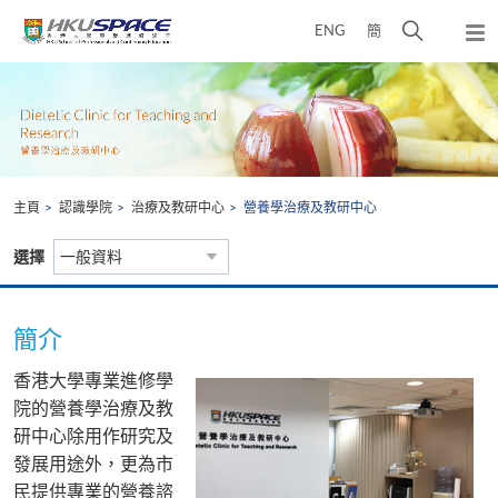
Skip
打
ENG
簡
to
彈
main
開
出
Main
content
搜
主
content
選
尋
start
單
介
面
主頁
認識學院
治療及教研中心
營養學治療及教研中心
選擇
一般資料
簡介
香港大學專業進修學
院的營養學治療及教
研中心除用作研究及
發展用途外，更為市
民提供專業的營養諮