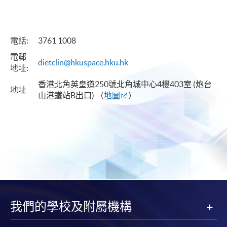
電話
:
3761 1008
電郵
dietclin@hkuspace.hku.hk
地址
:
香港北角英皇道250號北角城中心4樓403室 (炮台
地址
山港鐵站B出口)
（
地圖
）
我們的學校及附屬機構