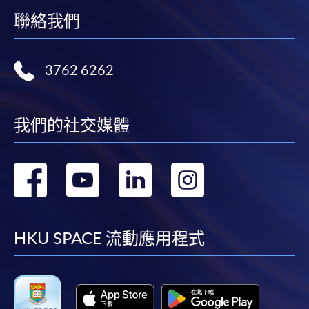
聯絡我們
3762 6262
我們的社交媒體
轉
轉
轉
轉
到
到
到
到
facebook
youtube
linkedin
instag
HKU SPACE 流動應用程式