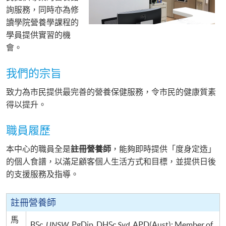
詢服務，同時亦為修
讀學院營養學課程的
學員提供實習的機
會。
我們的宗旨
致力為市民提供最完善的營養保健服務，令市民的健康質素
得以提升。
職員履歷
本中心的職員全是
註冊營養師
，能夠即時提供「度身定造」
的個人食譜，以滿足顧客個人生活方式和目標，並提供日後
的支援服務及指導。
註冊營養師
馬
BSc,
UNSW
,
PgDip
,
DHSc
Syd
,
APD
(
Aust
); Member of