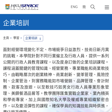
Skip
打
ENG
簡
to
彈
main
開
出
Main
content
搜
主
content
企業培訓
選
尋
start
單
介
面
主頁
學習
企業培訓
面對經營環境變化不定、市場競爭日益激烈、技術日新月異
的挑戰，本學院針對不同行業僱主及行政人員，提供一系列
公開的行政人員教育課程，以及度身訂做的企業培訓課程。
課程涵蓋關鍵的管理知識、經營實務、專業職能和商業軟技
巧。由戰略層次的創業精神、商業創新、變革管理、風險控
制、企業管治，到實務職能如市場營銷、品牌管理、會計財
務、款客及旅遊，以至軟技巧如男女行政人員專業形象管
理、美饌餐酒品嘗等。教學團隊匯集實戰企業家、業內精英
和學術專家，加上與國際知名大學及權威專業組織緊密合
作，以及靈活彈性的課程，確保學員的知識技能與時俱進，
盡佔競爭優勢。