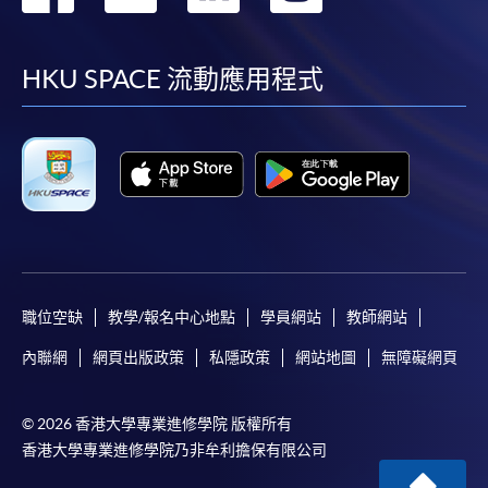
到
到
到
到
facebook
youtube
linkedin
instag
HKU SPACE 流動應用程式
職位空缺
教學/報名中心地點
學員網站
教師網站
內聯網
網頁出版政策
私隱政策
網站地圖
無障礙網頁
© 2026 香港大學專業進修學院 版權所有
香港大學專業進修學院乃非牟利擔保有限公司