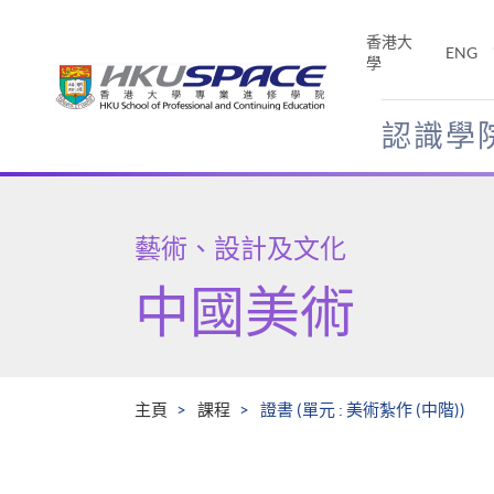
Skip
to
香港大
ENG
main
學
content
認識學
Main
content
start
藝術、設計及文化
中國美術
主頁
課程
證書 (單元 : 美術紮作 (中階))