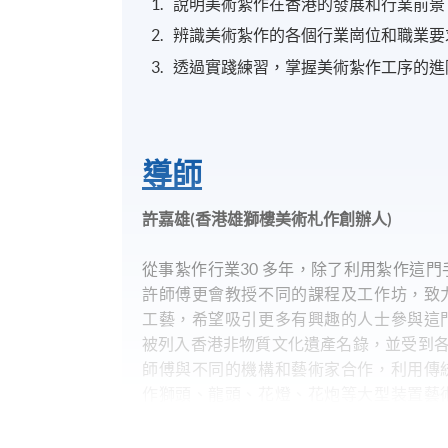
說明美術紮作在香港的發展和行業前景
辨識美術紮作的各個行業崗位和職業要
透過實踐練習，掌握美術紮作工序的進
導師
許嘉雄(香港雄獅樓美術札作創辦人)
從事紮作行業30 多年，除了利用紮作這
許師傅更會教授不同的課程及工作坊，致
工藝，希望吸引更多有興趣的人士參與這
被列入香港非物質文化遺產名錄，並受到各界重
師傅與不同的機構和藝術家合作，利用傳
作獅頭、龍頭、花燈、花炮等大型装置藝
洲金龍博物館、美國亞洲藝術博物館、韓
市群眾藝術館、北京恭王府等作展覽。20