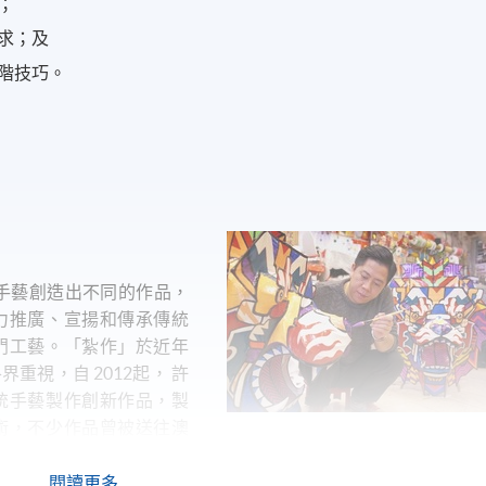
；
求；及
階技巧。
門手藝創造出不同的作品，
力推廣、宣揚和傳承傳統
門工藝。「紮作」於近年
視，自 2012起， 許
統手藝製作創新作品，製
術，不少作品曾被送往澳
國東大門設計廣場、上海
22年起，許師傅應邀擔任
閱讀更多