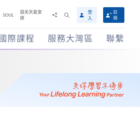
惡劣天氣安
登
註
分
打
SOUL
排
冊
入
享
開
至
搜
尋
國際課程
服務大灣區
聯繫
介
面