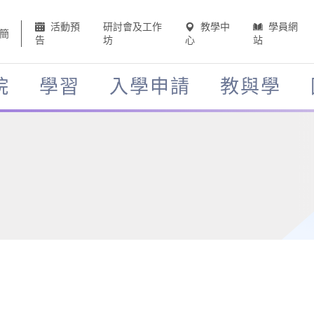
活動預
研討會及工作
教學中
學員網
簡
告
坊
心
站
院
學習
入學申請
教與學