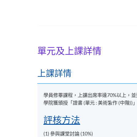
香港大學專業進修學院美術紮作課程導師。
報名代碼
2155-PE100A
單元及上課詳情
日期 / 時間
逢周二至周三，7:00pm - 10:00pm
上課詳情
修業期
講授及堂上練習：27小時
學員修畢課程，上課出席率達70%以上，
實地參觀 : 3小時
學院獲頒授「證書 (單元 : 美術紮作 (中階))
地點
評核方法
筲箕灣工作室
(1) 參與課堂討論 (10%)