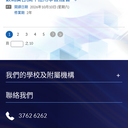
panel
開課日期
2026年10月10日 (星期六)
FT
修業期
2年
下
本
1
2
3
4
5
一
頁
最
頁
之 10
頁
後
一
頁
我們的學校及附屬機構
聯絡我們
3762 6262