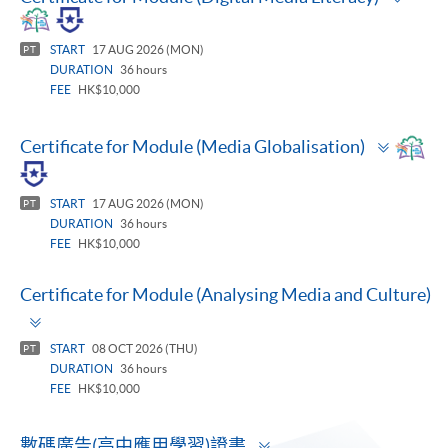
pane
START
17 AUG 2026 (MON)
PT
DURATION
36 hours
FEE
HK$10,000
Toggle
Certificate for Module (Media Globalisation)
panel
START
17 AUG 2026 (MON)
PT
DURATION
36 hours
FEE
HK$10,000
Certificate for Module (Analysing Media and Culture)
Toggle
panel
START
08 OCT 2026 (THU)
PT
DURATION
36 hours
FEE
HK$10,000
Toggle
數碼廣告(高中應用學習)證書