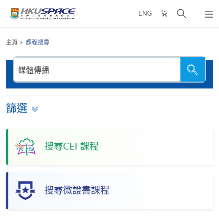
Skip
打
ENG
簡
to
彈
main
開
出
Main
content
搜
主
content
主頁
課程搜尋
選
尋
start
單
介
搜
搜
尋
尋
面
本
網
站
篩選
搜尋CEF課程
搜尋微證書課程