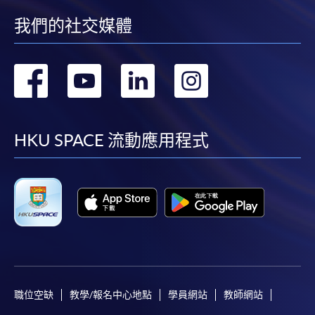
我們的社交媒體
轉
轉
轉
轉
到
到
到
到
facebook
youtube
linkedin
instag
HKU SPACE 流動應用程式
職位空缺
教學/報名中心地點
學員網站
教師網站