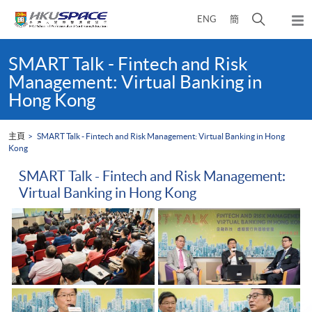
Skip
打
ENG
簡
to
彈
main
開
出
Main
content
搜
主
content
SMART Talk - Fintech and Risk
選
尋
start
Management: Virtual Banking in
單
介
Hong Kong
面
主頁
SMART Talk - Fintech and Risk Management: Virtual Banking in Hong
Kong
SMART Talk - Fintech and Risk Management:
Virtual Banking in Hong Kong