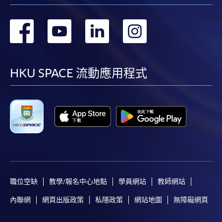
轉
轉
轉
轉
到
到
到
到
facebook
youtube
linkedin
instag
HKU SPACE 流動應用程式
職位空缺
教學/報名中心地點
學員網站
教師網站
內聯網
網頁出版政策
私隱政策
網站地圖
無障礙網頁