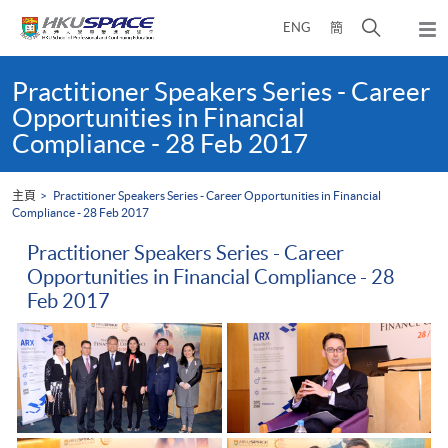
Skip
打
ENG
簡
to
彈
main
開
出
Main
content
搜
主
content
Practitioner Speakers Series - Career
選
尋
start
Opportunities in Financial
單
介
Compliance - 28 Feb 2017
面
主頁
Practitioner Speakers Series - Career Opportunities in Financial
Compliance - 28 Feb 2017
Practitioner Speakers Series - Career
Opportunities in Financial Compliance - 28
Feb 2017