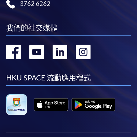
3762 6262
我們的社交媒體
轉
轉
轉
轉
到
到
到
到
facebook
youtube
linkedin
instag
HKU SPACE 流動應用程式