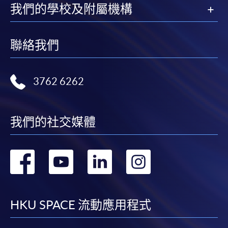
我們的學校及附屬機構
聯絡我們
3762 6262
我們的社交媒體
轉
轉
轉
轉
到
到
到
到
facebook
youtube
linkedin
instag
HKU SPACE 流動應用程式