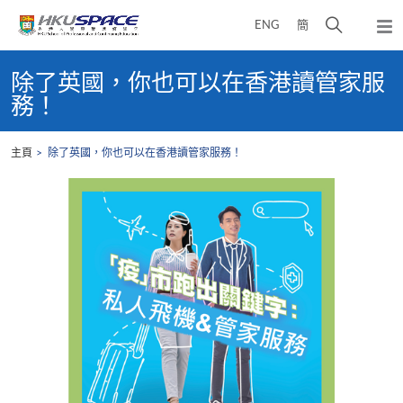
Skip
打
ENG
簡
to
彈
main
開
出
Main
content
搜
主
content
除了英國，你也可以在香港讀管家服
選
尋
start
務！
單
介
面
主頁
除了英國，你也可以在香港讀管家服務！