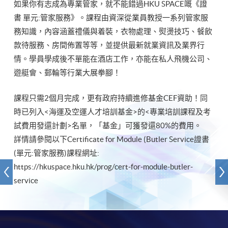
如果你有志成為專業管家，就不能錯過HKU SPACE嘅《證
書 單元:管家服務》。課程由資深從業員教授一系列管家服
務知識，內容涵蓋禮儀與着裝，衣物處理、熨燙技巧、餐飲
款待服務、房間佈置等等，並提供最新就業資訊及業界行
情。學員學成後不單能在酒店工作，亦能在私人飛機公司、
遊艇會、郵輪等行業大展拳腳！
課程只需2個月完成，更有政府持續進修基金CEF資助！同
時已列入<海運及空運人才培訓基金>的<專業培訓課程及考
試費用發還計劃>名單，「基金」可獲發還80%的費用。
詳情請參閱以下Certificate for Module (Butler Service證書
(單元:管家服務)課程網址:
https://hkuspace.hku.hk/prog/cert-for-module-butler-
service