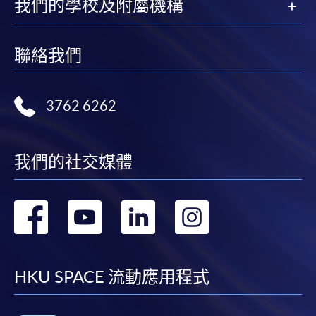
我們的學校及附屬機構
聯絡我們
3762 6262
我們的社交媒體
轉
轉
轉
轉
到
到
到
到
facebook
youtube
linkedin
instag
HKU SPACE 流動應用程式