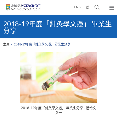
Skip
打
ENG
簡
to
彈
main
開
出
Main
content
搜
主
content
2018-19年度「針灸學文憑」 畢業生
選
尋
start
分享
單
介
面
主頁
2018-19年度「針灸學文憑」 畢業生分享
2018-19年度「針灸學文憑」 畢業生分享 - 潘怡文
女士