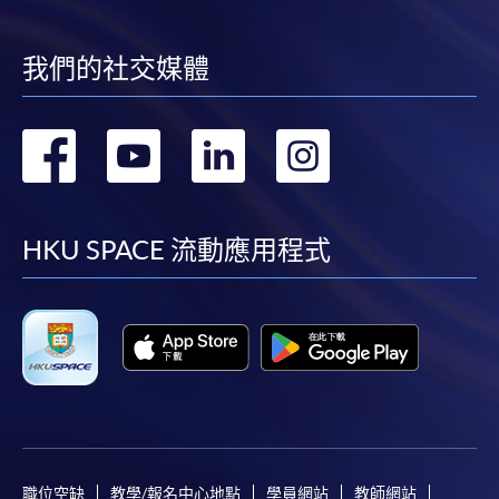
我們的社交媒體
轉
轉
轉
轉
到
到
到
到
facebook
youtube
linkedin
instag
HKU SPACE 流動應用程式
職位空缺
教學/報名中心地點
學員網站
教師網站