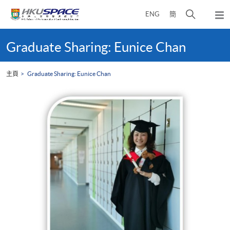
Skip
打
ENG
簡
to
彈
main
開
出
Main
content
搜
主
content
Graduate Sharing: Eunice Chan
選
尋
start
單
介
主頁
Graduate Sharing: Eunice Chan
面