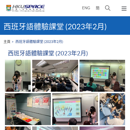
Skip
打
ENG
簡
to
彈
main
開
出
Main
content
搜
主
content
西班牙語體驗課堂 (2023年2月)
選
尋
start
單
介
主頁
西班牙語體驗課堂 (2023年2月)
面
西班牙語體驗課堂 (2023年2月)