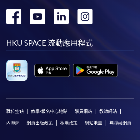
轉
轉
轉
轉
到
到
到
到
facebook
youtube
linkedin
instag
HKU SPACE 流動應用程式
職位空缺
教學/報名中心地點
學員網站
教師網站
內聯網
網頁出版政策
私隱政策
網站地圖
無障礙網頁