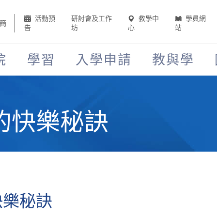
活動預
研討會及工作
教學中
學員網
簡
告
坊
心
站
院
學習
入學申請
教與學
的快樂秘訣
快樂秘訣