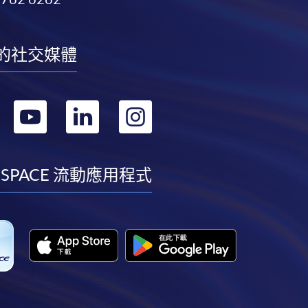
的社交媒體
轉
轉
轉
轉
到
到
到
到
facebook
youtube
linkedin
instagram
 SPACE 流動應用程式