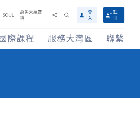
惡劣天氣安
登
註
分
打
SOUL
排
冊
入
享
開
至
搜
尋
國際課程
服務大灣區
聯繫
介
面