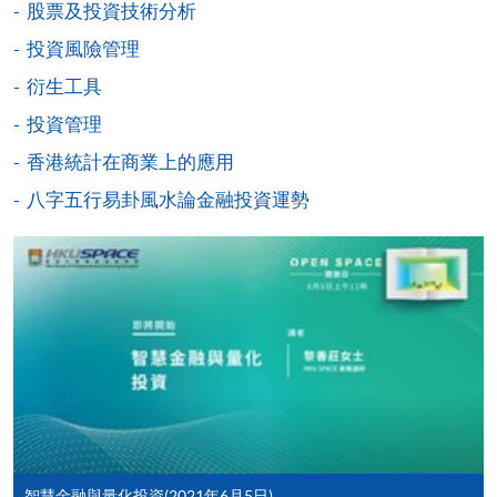
股票及投資技術分析
網上支付可通過「繳費靈」(PPS) (不適用於手機)、
投資風險管理
VISA 或 Mastercard、「微信支付」(Online WeChat
衍生工具
Pay) 、「支付寶」(Online Alipay) 或 「轉數快」(FPS)
投資管理
繳付學費。
香港統計在商業上的應用
八字五行易卦風水論金融投資運勢
親身報名/郵遞
報讀新課程
凡以「先到先得」為取錄方式的課程，請填妥
SF26報名表，親往
報名中心
或以郵遞方式連同學
費以及所需證明文件呈交。
[
下載報名表SF26
]
智慧金融與量化投資(2021年6月5日)