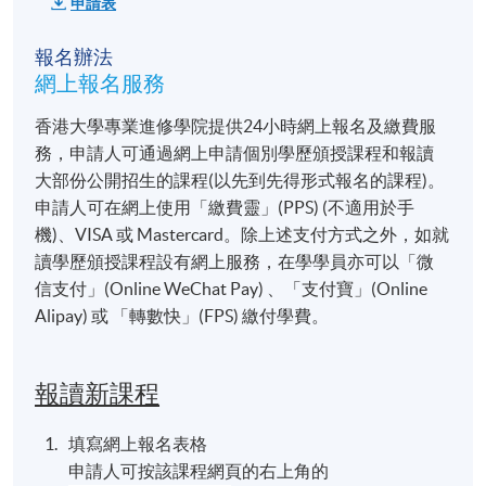
申請表
地點
報名辦法
金鐘教學中心
網上報名服務
統一教學中心
香港大學專業進修學院提供24小時網上報名及繳費服
港大保良何鴻燊社區書院
務，申請人可通過網上申請個別學歷頒授課程和報讀
九龍西分校
大部份公開招生的課程(以先到先得形式報名的課程)。
或其他港島區分校
申請人可在網上使用「繳費靈」(PPS) (不適用於手
機)、VISA 或 Mastercard。除上述支付方式之外，如就
讀學歷頒授課程設有網上服務，在學學員亦可以「微
信支付」(Online WeChat Pay) 、「支付寶」(Online
Alipay) 或 「轉數快」(FPS) 繳付學費。
報讀新課程
填寫網上報名表格
申請人可按該課程網頁的右上角的