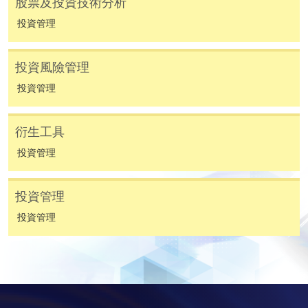
股票及投資技術分析
人或報名中心。
投資管理
課程/科目報名注意事項:
投資風險管理
選用網上報名服務必須在已接駁互聯網及支援
JavaScript程式瀏覽器的電腦上進行。建議選用
投資管理
Google Chrome瀏覽器。
申請人不應閒置申請超過10分鐘。否則，申請人
衍生工具
必須重新開始整個申請程序。
投資管理
網上報名只支援「提早報讀優惠」。如需享用其他
報讀優惠，請親臨學院的報名中心報名。
投資管理
在網上報名過程中，由於提交課程申請和付款在系
投資管理
統處理上為兩個不同的程序，成功付款並不保證成
功被獲取錄。任何不成功的申請，課程組職員將儘
快與 閣下聯絡。
申請人應注意，不論親身或網上報讀，相同的課
程/科目只可提交一次申請。