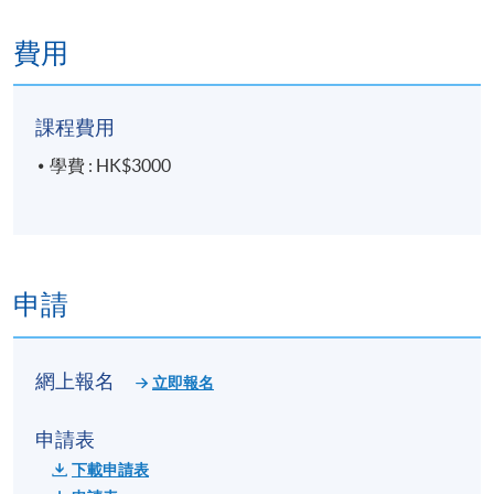
placement, stock split and bonus issues etc- from
balance sheet impact to impact on your investment
費用
value
課程費用
報名代碼
2445-3206NW
學費 : HK$3000
開課日期
2026年9月1日 (星期二)
現時接受報名
日期 / 時間
申請
逢周二，7:00pm - 10:00pm
網上報名
立即報名
修業期
5 講
申請表
每講3小時
下載申請表