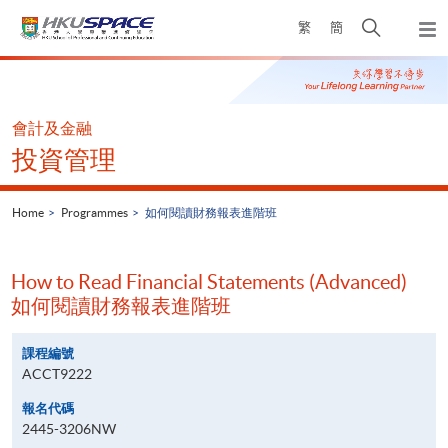
Skip
Open
繁
簡
to
Togg
main
search
navi
Main
content
panel
content
start
會計及金融
投資管理
Home
Programmes
如何閱讀財務報表進階班
How to Read Financial Statements (Advanced)
如何閱讀財務報表進階班
課程編號
ACCT9222
報名代碼
2445-3206NW