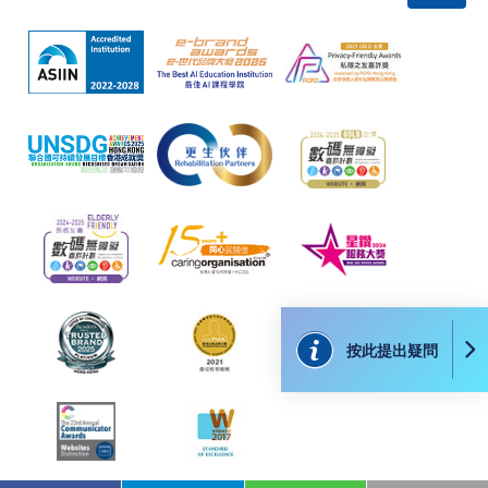
付款方法
1. 現金、「易辦事」（EPS）、微信支付
(WeChat Pay) 或支付寶(Alipay)
申請人可親臨學院任何一所報名中心，以現金、「易
辦事」、微信支付（WeChat Pay）或支付寶
（Alipay） 繳付學費。
2. 支票或銀行本票
如以劃線支票或銀行本票繳付，抬頭請註明「香港大
學專業進修學院」。支票背面請寫上課程名稱及申請
人姓名。 閣下可：
按此提出疑問
親臨學院各報名中心遞交劃線支票、報名表格及有關
證明文件；
或可將上述文件一併寄交各報名中心，信封上請註明
「報讀課程」，惟學院對郵遞失誤而遺失的支票及個
人資料概不負責。