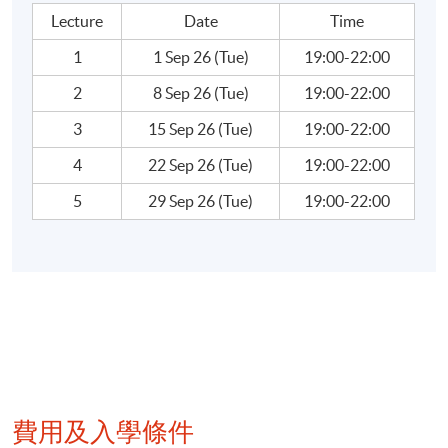
strength and attractiveness to investors
Lecture
Date
Time
Week 4: Application of Financial Analysis in making
1
1 Sep 26 (Tue)
19:00-22:00
investment decision (I)
2
8 Sep 26 (Tue)
19:00-22:00
3
15 Sep 26 (Tue)
19:00-22:00
IPO valuation - how it works and introduction of
conventional approaches used by institutional
4
22 Sep 26 (Tue)
19:00-22:00
investors
5
29 Sep 26 (Tue)
19:00-22:00
Secondary market valuation - introduce conventional
approaches used by research analysts
Week 5: Application of Financial Analysis in making
investment decision (II)
Debt Securities - valuation and debt/ leverage ratio
analysis used by rating agencies
費用及入學條件
Jargons used in corporate actions - rights issue, stock