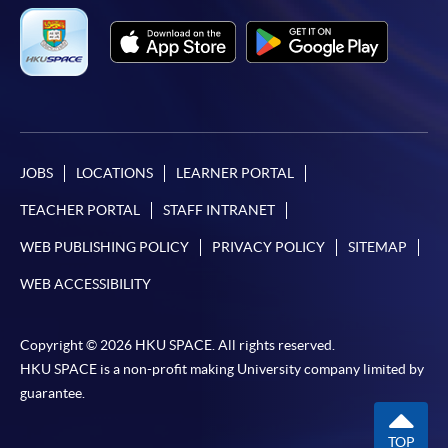
會保證下列各項：資訊並無侵犯版權，資訊可安全使用、資訊
準確、資訊適合任何目的、資訊不含電腦病毒等。
本學院（包括其僱員及附屬機構）對你在網上付款而由下列原
因所導致的任何損失，一概不負責；上述原因包括：（1）由
付款銀行或獨立商戶因為付款的網關在處理付款的信用卡、付
款卡、智能卡或其他付款的設施時出現任何信息或資訊傳送的
JOBS
LOCATIONS
LEARNER PORTAL
失誤、延誤、中斷、中止、或限制（2）從付款的網關傳送而
來的任何信息或資訊中出現的疏忽、錯誤、誤差或遺漏；
TEACHER PORTAL
STAFF INTRANET
（3）付款的網關在完成網上付款時出現的故障、失靈、或失
WEB PUBLISHING POLICY
PRIVACY POLICY
SITEMAP
誤；（4）任何由付款的網關引起或與付款的網關相關的原
因，包括未獲授權進入、資料傳送的改動、任何非法行為等。
WEB ACCESSIBILITY
以上中文本純作參考之用，如內容與英文版本有任何歧義，一
Copyright © 2026 HKU SPACE. All rights reserved.
切以英文版本為準。
HKU SPACE is a non-profit making University company limited by
guarantee.
TOP