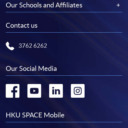
在網上報名過程中，付款成功後，網頁將顯示付款
Our Schools and Affiliates
確認。另外，確認電子郵件亦會發送到 閣下的電
子郵件帳戶。請保留確定回條作日後查詢用途。
Contact us
除特殊情況(例如課程因報名人數不足而被取消)及
法例規定外，一切已繳費用，概不退還。
如須甄選入學，則正式收據並不可作為 閣下已獲
3762 6262
取錄的證明。學院將在截止報名日期後儘快通知申
請者是否獲取錄。落選的申請人將獲退還已繳交的
學費。
Our Social Media
Go
Go
Go
Go
免責聲明
to
to
to
to
本學院為學院開設的其中一些課程提供在線服務的平台。雖然
facebook
youtube
linkedin
instag
HKU SPACE Mobile
本學院會力求在有關網頁上刊載的資訊正確和合時，但本學院
卻不能為這些資訊作出任何明確或隱含的保證。本學院尤其不