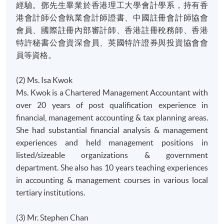
經驗。鄧先生畢業於香港理工大學會計學系，持有香
港會計師公會執業會計師證書、中國註冊會計師協會
會員、國際註冊內部審計師、香港註冊稅務師、香港
特許秘書公會資深會員、英國特許證券與投資協會會
員等資格。
(2) Ms. Isa Kwok
Ms. Kwok is a Chartered Management Accountant with
over 20 years of post qualification experience in
financial, management accounting & tax planning areas.
She had substantial financial analysis & management
experiences and held management positions in
listed/sizeable organizations & government
department. She also has 10 years teaching experiences
in accounting & management courses in various local
tertiary institutions.
(3) Mr. Stephen Chan