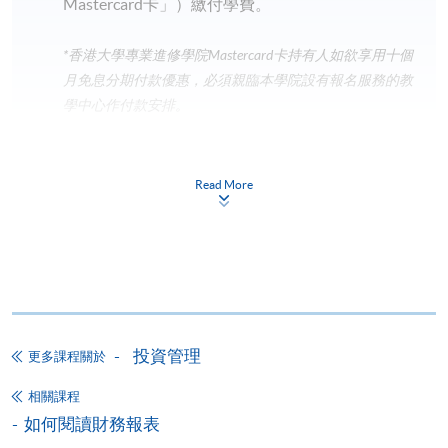
Mastercard卡」）繳付學費。
*香港大學專業進修學院Mastercard卡
持有人如欲享用十個
月免息分期付款優惠，必須親臨本學院設有報名服務的教
學中心作付款安排。
如欲了解如何於網上報讀新課程及繳費，請瀏覽網上
申請/報讀指南 :
Read More
-
短期課程
-
個別學歷頒授課程
報讀同一學歷頒授課程內其他單元
投資管理
更多課程關於
個別課程為須報讀同一學歷頒授課程及其他單元或繳
相關課程
交下期學費的學員，提供網上服務，如學員就讀的課
如何閱讀財務報表
程設有此服務，課程負責人會通知學員有關程序。