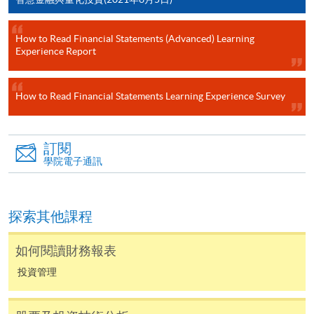
申請學歷頒授及專業課程可能需要其他資料，報名
表可向報名中心或有關課程負責人索取。填妥申請
How to Read Financial Statements (Advanced) Learning
Experience Report
表格後，請連同報名費/學費以及所需證明文件親
往報名中心或以郵遞方式遞交。
How to Read Financial Statements Learning Experience Survey
報讀同一學歷頒授課程內其他單元
訂閱
​學院為學歷頒授課程特設「註冊及學費通知」，適
學院電子通訊
用於一般學歷頒授課程。
課程負責人會為學員送上「註冊及學費通知」
探索其他課程
(「通知」)，請填妥有關「通知」，並親往報名中
心或以郵遞方式，遞交「通知」及繳交所需費用。
如何閱讀財務報表
投資管理
有關繳費詳情，請參閱
付款方法
。如對報名程序有任
何疑問，請詳閱個別課程資料，或聯絡有關課程負責