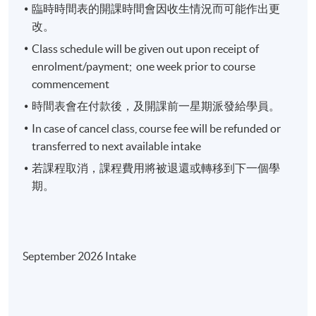
Details covered in Management Discussion and
臨時時間表的開課時間會因收生情況而可能作出更
Analysis (MD&A), Chairman Statement and Segment
改。
Highlight - analyze a company's business strategies,
Class schedule will be given out upon receipt of
operation environment and future outlook
enrolment/payment; one week prior to course
commencement
Week 2: Financial Ratios and applying the ratios to
時間表會在付款後，及開課前一星期派發給學員。
conduct Financial Analysis
In case of cancel class, course fee will be refunded or
transferred to next available intake
Step by step illustration to calculate key ratios
若課程取消，課程費用將被退還或轉移到下一個學
Analyze profitability, operation efficiency, financial
期。
strength, liquidity and valuation multiples
Week 3: Workshop
September 2026 Intake
in class group discussion to apply ratio output in
lecture 2 to analyze a group of peer companies. The
class will rank the companies according to financial