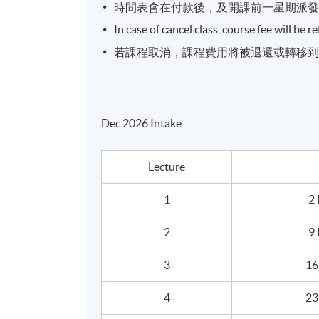
5 講
時間表會在付款後，及開課前一星期派
每講3小時
In case of cancel class, course fee will be 
若課程取消，課程費用將被退還或轉移
地點
港大保良何鴻燊社區書院
金鐘教學中心
Dec 2026 Intake
統一教學中心
或其他港島區分校
Lecture
1
2
2
9
3
16
4
23