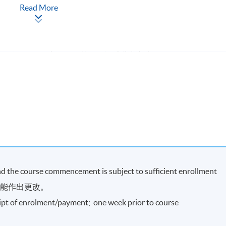
事風險管理工作，曾帶領建立團隊監管自營交易業務，並參與衍生
Read More
定收益產品、利率及外匯市場風險管理，以及數據分析與量化方
電腦程式進行數據分析及模型開發。近年亦積極研究人工智能及
黃先生畢業於香港大學，取得數學理學士學位，其後於法國巴黎
算科學理學碩士學位，其後再於香港中文大學取得風險管理理學
）及金融風險管理師（FRM）專業資格。
現時接受報名
and the course commencement is subject to sufficient enrollment
可能作出更改。
eipt of enrolment/payment; one week prior to course