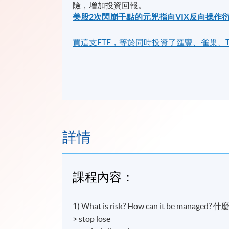
險，增加投資回報。
美股2次閃崩千點的元兇指向VIX反向操作
買這支ETF，等於同時投資了匯豐、雀巢、T
詳情
課程內容：
1) What is risk? How can it be mana
> stop lose