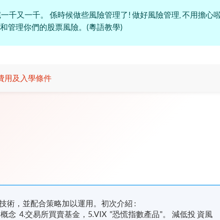
一千。 係時候做些風險管理了! 做好風險管理, 不用擔心啦! There is
. 幫助大家了解和管理你們的股票風險。(粵語教學)
費用及入學條件
技術，並配合策略加以運用。初次介紹 :
值的概念 4.交易所買賣基金，5.VIX "恐慌指數產品"。 減低投 資風