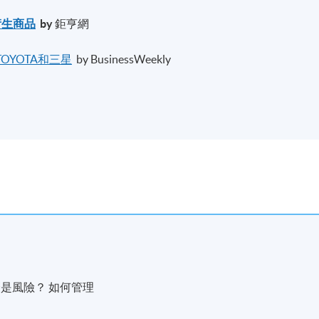
衍生商品
by
鉅亨網​
OYOTA和三星
by BusinessWeekly
ged? 什麼是風險？ 如何管理