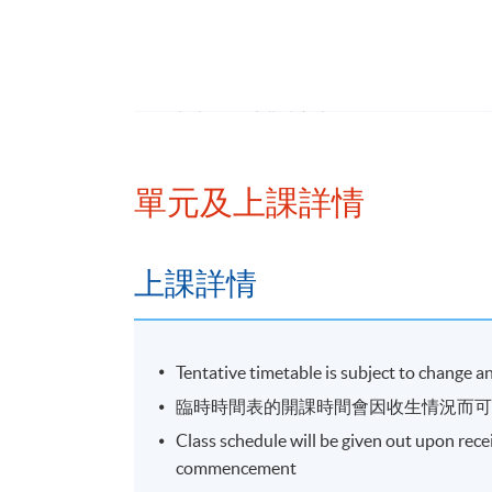
(2) 黃先生於跨國大型銀行及金融機構從
具分析及結構性產品定價模型研究。他對固
法應用具備豐富實務經驗，並熟悉運用各類
深度學習在金融業務及風險管理中的應用。
第九大學及香港城市大學取得金融數學及精
碩士學位，同時持有特許金融分析師（CFA
單元及上課詳情
報名代碼
2460-1150NW
上課詳情
開課日期
2026年12月2日 (星期三)
日期 / 時間
Tentative timetable is subject to change 
臨時時間表的開課時間會因收生情況而
逢周三，7:00pm - 10:00pm
Class schedule will be given out upon rec
修業期
commencement