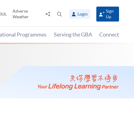
Adverse
Sign
Share
Open
OUL
Login
Weather
Up
to
search
panel
national Programmes
Serving the GBA
Connect