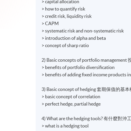
> capital allocation
> how to quantify risk
> credit risk, liquidity risk
> CAPM
> systematic risk and non-systematic risk
> introduction of alpha and beta
> concept of sharp ratio
2) Basic concepts of portfolio man
> benefits of portfolio diversification
> benefits of adding fixed income products in
3) Basic concept of hedging 套期保值的
> basic concept of correlation
> perfect hedge, partial hedge
4) What are the hedging tools? 有什麼對
> what is a hedging tool