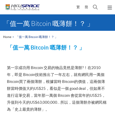
Skip
Open
繁
簡
to
Togg
main
search
navi
Main
content
panel
content
「值一萬 Bitcoin 嘅薄餅！？ 」
start
Home
「值一萬 Bitcoin 嘅薄餅！？ 」
「值一萬
Bitcoin
嘅薄餅！？
」
第一宗成功用 Bitcoin 交易的物品竟然是薄餅?！在2010
年，即是 Bitcoin技術推出了一年左右，就有網民用一萬個
Bitcoin買了兩個薄餅，根據當時 Bitcoin的價值，這兩個薄
餅當時價值大約US$25，看似是一個 good deal，但如果不
進行這筆交易，當年那一萬個 Bitcoin 會從當年的US$25，
升值到今天的US$63,000,000... 所以，這個薄餅亦被網民稱
為「史上最貴的薄餅」。