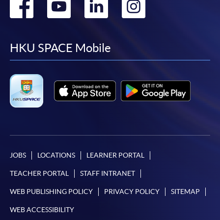
Go
Go
Go
Go
to
to
to
to
facebook
youtube
linkedin
instag
HKU SPACE Mobile
JOBS
LOCATIONS
LEARNER PORTAL
TEACHER PORTAL
STAFF INTRANET
WEB PUBLISHING POLICY
PRIVACY POLICY
SITEMAP
WEB ACCESSIBILITY