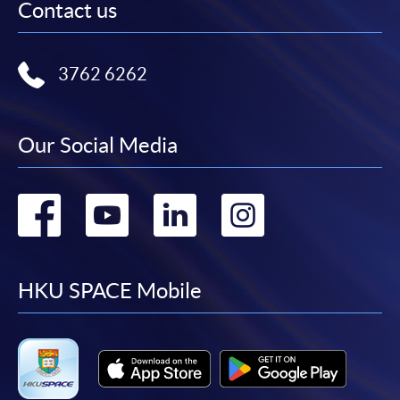
Contact us
3762 6262
Our Social Media
Go
Go
Go
Go
to
to
to
to
facebook
youtube
linkedin
instag
HKU SPACE Mobile