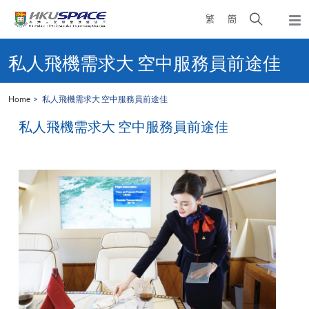
Skip
Open
繁
簡
to
Togg
main
search
navi
Main
content
panel
content
私人飛機需求大 空中服務員前途佳
start
Home
私人飛機需求大 空中服務員前途佳
私人飛機需求大 空中服務員前途佳