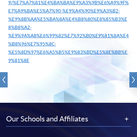
9/%E7%A7%81%E4%BA%BA%E9%A3%9B%E6%A9%9F%
E7%A9%BA%E5%A7%90-%E9%A4%90%E9%A3%B2-
%E9%8B%AA%E5%BA%8A%E4%B8%80%E8%85%B3%E
8%B8%A2-
%E9%9A%A8%E6%99%82%E7%92%B0%E9%81%8A%E4
%B8%96%E7%95%8C-
%E5%8D%97%E6%A5%B5%E9%83%BD%E5%8E%BB%E
9%81%8E
Our Schools and Affiliates