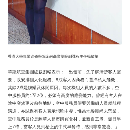
香港大學專業進修學院金融商業學院副課程主任楊敏華
華龍航空集團總裁劉暢表示：「出發前，先了解清楚客人需
要，以安排個人化服務。8成客人因商務而選擇私人飛機，
其餘2成是娛樂及休閒原因。每次機組人員的人數不多，空
中服務員約1至2位，必須有高度的應變能力。曾經有客人在
途中突然更改前往地點，空中服務員便要與機組人員就航程
溝通，亦試過有客人表示想吃中餐，惟當地餐廳尚未營業，
空中服務員於是到華人超市購買食材，並親自烹煮。翌日早
上7時，當客人見到枱上的中式早餐時，感到非常驚喜。」