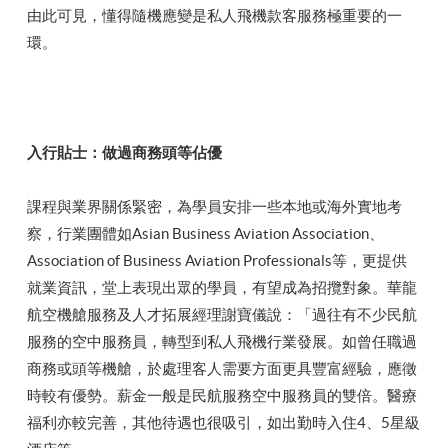
由此可見，懂得隨機應變是私人飛機款客服務極重要的一
環。
入行貼士：做過商務頭等佔優
課程與業界關係緊密，為學員安排一些本地或海外實地考
察，行業團體如Asian Business Aviation Association、
Association of Business Aviation Professionals等，更提供
就業資訊，堂上表現出眾的學員，有望成為招攬對象。華龍
航空機艙服務及人才拓展經理謝寶儀說：「過往有不少民航
服務的空中服務員，轉型到私人飛機行業發展。如曾任職過
商務或頭等機艙，於處理客人需要方面更具豐富經驗，應徵
時較有優勢。薪金一般是民航服務空中服務員的雙倍。醫療
福利亦較完善，其他待遇也很吸引，如出勤時入住4、5星級