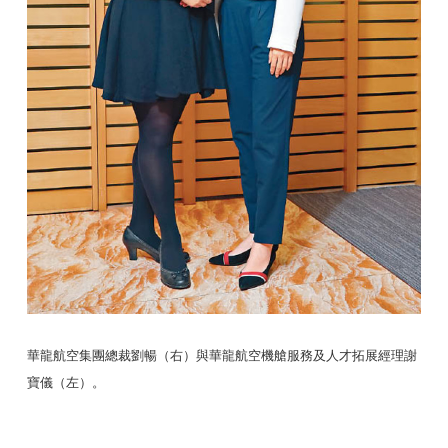
華龍航空集團總裁劉暢（右）與華龍航空機艙服務及人才拓展經理謝
寶儀（左）。