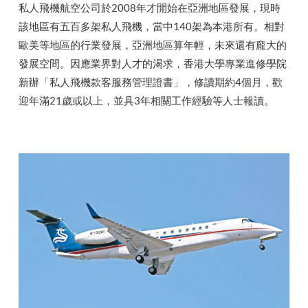
私人飛機航空公司於2008年才開始在亞洲地區發展，現時
該地區有五百多架私人飛機，當中140架為本港所有。相對
歐美等地區的行業發展，亞洲地區算年輕，未來還有龐大的
發展空間。因應業界對人才的渴求，香港大學專業進修學院
新辦「私人飛機款客服務管理證書」，修讀期約4個月，歡
迎年滿21歲或以上，並具3年相關工作經驗等人士報讀。