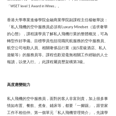
「WSET level 1 Award in Wines」。
香港大學專業進修學院金融商業學院副課程主任楊敏華說：
「私人飛機的空中服務員必須有Luxury Mindset（追求奢華
的心態），課程讓學員了解私人飛機行業的整體概況，可為
轉型作好準備。目標學員包括現職民航服務的空中服務員、
航空公司地勤人員、相關奢侈品行業（如5星級酒店、私人
遊艇等）的服務員等。課程也歡迎毫無相關工作經驗的人士
報讀，以便入行。」此課程屬資歷架構第3級。
高度應變能力
私人飛機的空中服務員，面對的客人非富則貴，加上很多事
情如布置、餐飲、煮食、鋪床等，都要「一腳踢」，跟管家
工作不相伯仲。第一個單元「私人飛機管理簡介」，先讓學