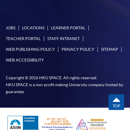
JOBS
LOCATIONS
LEARNER PORTAL
TEACHER PORTAL
STAFF INTRANET
WEB PUBLISHING POLICY
PRIVACY POLICY
SITEMAP
WEB ACCESSIBILITY
Copyright © 2026 HKU SPACE. All rights reserved.
HKU SPACE is a non-profit making University company limited by
guarantee.
TOP