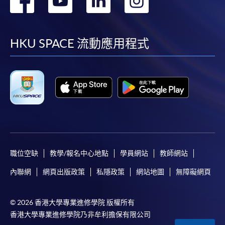
到
到
到
到
facebook
youtube
linkedin
instag
HKU SPACE 流動應用程式
職位空缺
教學/報名中心地點
學員網站
教師網站
內聯網
網頁出版政策
私隱政策
網站地圖
無障礙網頁
© 2026 香港大學專業進修學院 版權所有
香港大學專業進修學院乃非牟利擔保有限公司