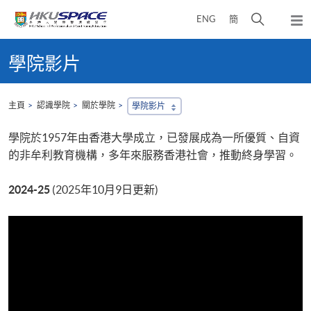
Skip
打
ENG
簡
to
彈
main
開
出
Main
content
搜
主
content
學院影片
選
尋
start
單
介
面
主頁
認識學院
關於學院
學院影片
學院於1957年由香港大學成立，已發展成為一所優質、自資
的非牟利教育機構，多年來服務香港社會，推動終身學習。
2024-25
(2025年10月9日更新)