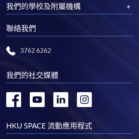
我們的學校及附屬機構
聯絡我們
3762 6262
我們的社交媒體
轉
轉
轉
轉
到
到
到
到
facebook
youtube
linkedin
instag
HKU SPACE 流動應用程式