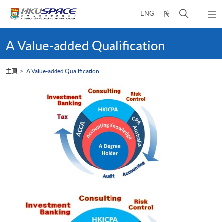
Skip
打
ENG
簡
to
彈
main
開
出
Main
content
搜
主
content
A Value-added Qualification
選
尋
start
單
介
主頁
A Value-added Qualification
面