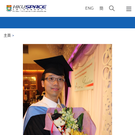
Skip
打
ENG
簡
to
彈
main
開
出
Main
content
搜
主
content
選
尋
start
單
主頁
介
面