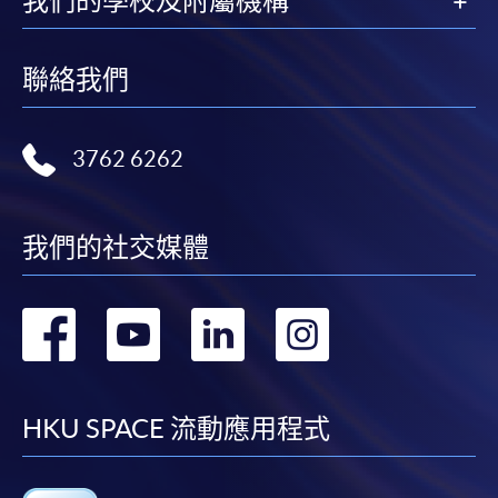
我們的學校及附屬機構
聯絡我們
3762 6262
我們的社交媒體
轉
轉
轉
轉
到
到
到
到
facebook
youtube
linkedin
instag
HKU SPACE 流動應用程式