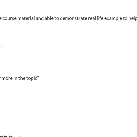
 course material and able to demonstrate real life example to hel
"
 more in the topic"