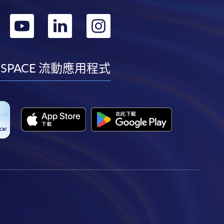
轉
轉
轉
轉
到
到
到
到
facebook
youtube
linkedin
instagram
 SPACE 流動應用程式