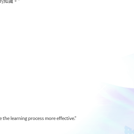
的知識。"
 the learning process more effective."