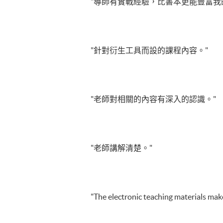
"導師有實戰經驗，比書本更能豐富我
"針對衍生工具而設的課程內容。"
"老師對相關的內容有深入的認識。"
"老師講解清楚。"
"The electronic teaching materials make