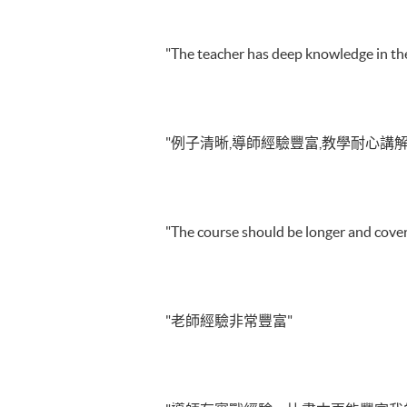
"The teacher has deep knowledge in the
"例子清晰,導師經驗豐富,教學耐心講解
"The course should be longer and cover
"老師經驗非常豐富"