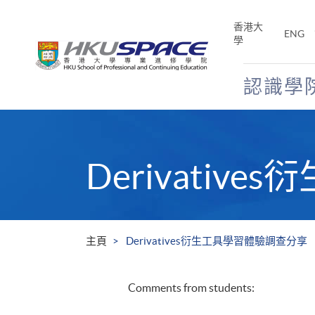
Skip
to
香港大
ENG
main
學
content
認識學
Main
content
start
Derivati
主頁
Derivatives衍生工具學習體驗調查分享
Comments from students: