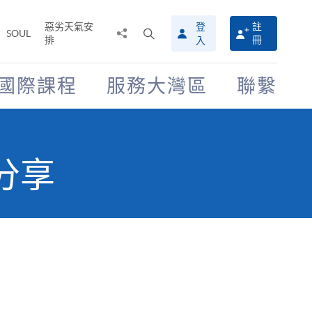
惡劣天氣安
登
註
分
打
SOUL
排
冊
入
享
開
至
搜
尋
國際課程
服務大灣區
聯繫
介
面
查分享