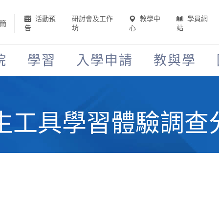
活動預
研討會及工作
教學中
學員網
簡
告
坊
心
站
院
學習
入學申請
教與學
ves衍生工具學習體驗調