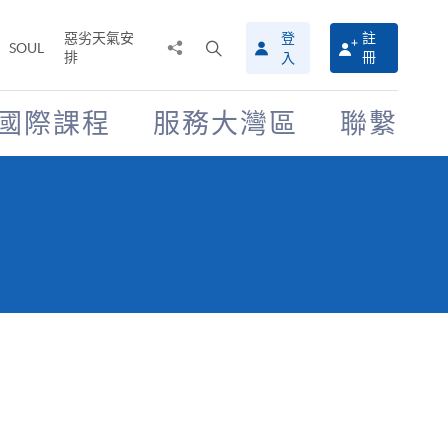
惡劣天氣安
登
註
分
打
SOUL
排
冊
入
享
開
至
搜
尋
國際課程
服務大灣區
聯繫
介
面