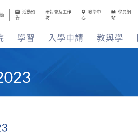
活動預
研討會及工作
教學中
學員網
簡
告
坊
心
站
院
學習
入學申請
教與學
023
3