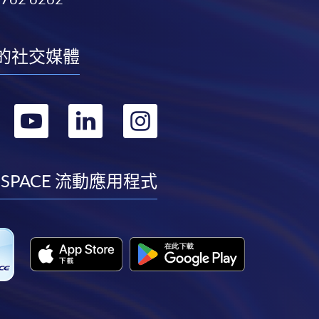
的社交媒體
轉
轉
轉
轉
到
到
到
到
facebook
youtube
linkedin
instagram
 SPACE 流動應用程式