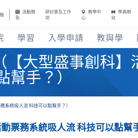
活動預
研討會及工作
教學中
學員網
簡
告
坊
心
站
院
學習
入學申請
教與學
（【大型盛事創科】
以點幫手？）
務系統吸人流 科技可以點幫手？）
動票務系統吸人流 科技可以點幫