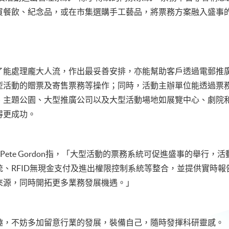
買餐飲、紀念品，或在市集選購手工藝品，將票務方案融入盛事
了能處理龐大人流，作出最妥善安排，亦能幫助客戶透過電郵推
型活動的贈票及寄售票務等操作；同時，活動主辦單位能透過票
、主題公園、大型推廣公司以及大型活動場地如展覽中心、劇院
得更成功。
 董事總經理 Pete Gordon指，「大型活動的票務系統可促進盛事的
、RFID無現金支付及進出權限控制系統等整合，並提供實時
來源，同時開拓更多業務發展機遇。」
趣，不妨多加留意行業的發展，裝備自己，隨時發揮科研靈感。