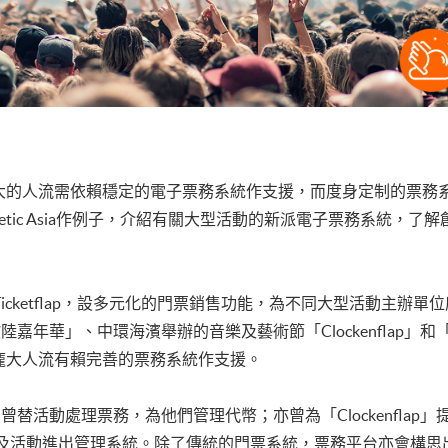
大的人流需依賴穩定的電子票務系統作支援，而度身定制的票務
etic Asia作例子，介紹有關大型活動的新派電子票務系統，
務平台Ticketflap，設多元化的門票銷售功能，為不同大型活動
陸嘉年華」、中環海濱舉辦的音樂及藝術節「Clockenflap」
龐大人流有賴完善的票務系統作支援。
替活動處理票務，為他們管理代幣；亦曾為「Clockenflap」提供
tion）無現金付款及活動進出管理系統。除了傳統的門票系統，票務平台