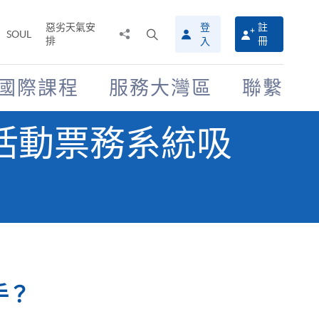
惡劣天氣安
登
註
分
打
SOUL
排
冊
入
享
開
至
搜
尋
國際課程
服務大灣區
聯繫
介
面
活動票務系統吸
手？