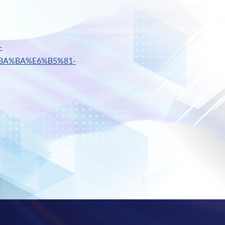
-
BA%BA%E6%B5%81-