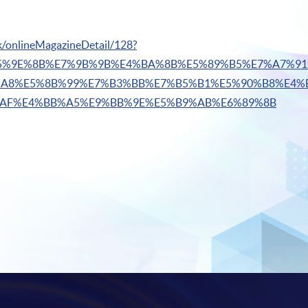
hk/onlineMagazineDetail/128?
E5%9E%8B%E7%9B%9B%E4%BA%8B%E5%89%B5%E7%A7%91
A8%E5%8B%99%E7%B3%BB%E7%B5%B1%E5%90%B8%E4%
AF%E4%BB%A5%E9%BB%9E%E5%B9%AB%E6%89%8B