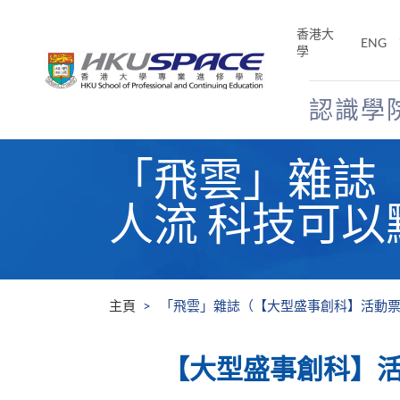
Skip
to
香港大
ENG
main
學
content
認識學
Main
「飛雲」雜誌
content
start
人流 科技可
主頁
「飛雲」雜誌（【大型盛事創科】活動票
【大型盛事創科】活