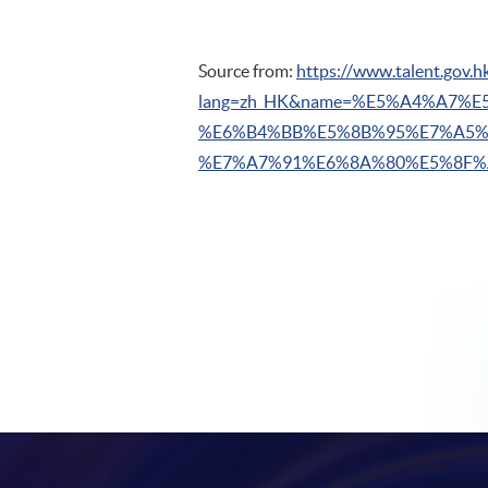
Source from:
https://www.talent.gov.
lang=zh_HK&name=%E5%A4%A7%
%E6%B4%BB%E5%8B%95%E7%A5%
%E7%A7%91%E6%8A%80%E5%8F%