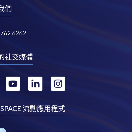
我們
3762 6262
的社交媒體
轉
轉
轉
轉
到
到
到
到
facebook
youtube
linkedin
instagram
 SPACE 流動應用程式