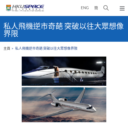
Skip
打
ENG
簡
to
彈
main
開
出
Main
content
搜
主
content
私人飛機逆市奇葩 突破以往大眾想像
選
尋
start
界限
單
介
面
主頁
私人飛機逆市奇葩 突破以往大眾想像界限