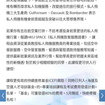
肺炎疫情擴散下，多間航空公司暫停往來世界各地的航班。
唯有轉而尋求私人包機服務，改變過住的旅行模式。私人飛
機三大生產商: Gulfstream 、Dassault 及 Bombardier 表示
私人飛機有機會前景超越及突破以往大眾想像界限。
若果你有志在航空業打拼，不妨考慮投身前景更佳的私人飛
機行業，報讀HKU SPACE《私人飛機款客服務證書》，課
程由資深從業員教授私人飛機服務員的專業技能，包括空中
餐飲服務、空中管家服務、餐酒與葡萄酒款待服務等知識，
提供最新就業資訊及業界行情。幫助學員更好把握未來區域
性的新機遇! 對於較少相關經驗的同學，此課程更可供入行
捷徑!
課程更有政府持續進修基金(CEF)資助！同時已列入<海運及
空運人才培訓基金>的<專業培訓課程及考試費用發還計劃>
名單，「基金」可獲發還80%的費用。5月開班，快啲嚟報
名啦！