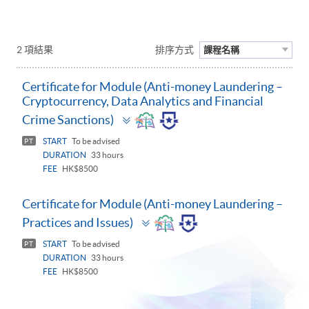
2 項結果
排序方式
課程名稱
Certificate for Module (Anti-money Laundering –
Cryptocurrency, Data Analytics and Financial
Toggle
Crime Sanctions)
panel
START
To be advised
PT
DURATION
33 hours
FEE
HK$8500
Certificate for Module (Anti-money Laundering –
Toggle
Practices and Issues)
panel
START
To be advised
PT
DURATION
33 hours
FEE
HK$8500