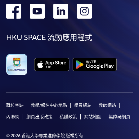
轉
轉
轉
轉
到
到
到
到
facebook
youtube
linkedin
instag
HKU SPACE 流動應用程式
職位空缺
教學/報名中心地點
學員網站
教師網站
內聯網
網頁出版政策
私隱政策
網站地圖
無障礙網頁
© 2026 香港大學專業進修學院 版權所有