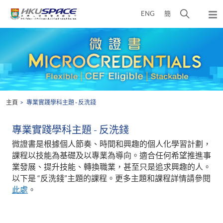
Skip
打
ENG
簡
to
彈
main
開
出
Main
content
搜
主
content
選
尋
start
單
介
面
主頁
專業實踐學科主題 - 反洗錢
專業實踐學科主題 - 反洗錢
微證書是根據個人節奏、時間和興趣的個人化學習計劃，
課程以技能為基礎及以專業為導向。適合任何希望推進事
業發展、提升技能、轉換職業，甚至只是追求興趣的人。
以下是 “反洗錢”主題的課程。更多主題和課程詳情請參閱
此處
。