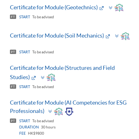
Toggle
Certificate for Module (Geotechnics)
panel
START
To be advised
FT
Toggle
Certificate for Module (Soil Mechanics)
panel
START
To be advised
PT
Certificate for Module (Structures and Field
Toggle
Studies)
panel
START
To be advised
FT
Certificate for Module (AI Competencies for ESG
Toggle
Professionals)
panel
START
To be advised
PT
DURATION
30 hours
FEE
HK$9800