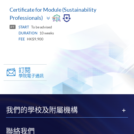
Certificate for Module (Sustainability
Toggle
Professionals)
panel
START
To be advised
PT
DURATION
10 weeks
FEE
HK$9,900
訂閱
學院電子通訊
我們的學校及附屬機構
聯絡我們