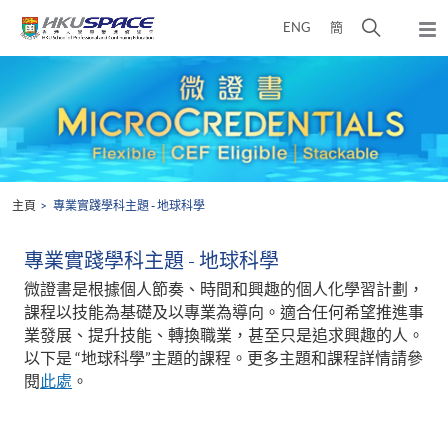
Skip
打
ENG
簡
to
彈
main
開
出
Main
content
搜
主
content
選
尋
start
單
介
面
主頁
專業實踐學科主題 - 地球科學
專業實踐學科主題 - 地球科學
微證書是根據個人節奏、時間和興趣的個人化學習計劃，
課程以技能為基礎及以專業為導向。適合任何希望推進事
業發展、提升技能、轉換職業，甚至只是追求興趣的人。
以下是 “地球科學”主題的課程。更多主題和課程詳情請參
閱
此處
。