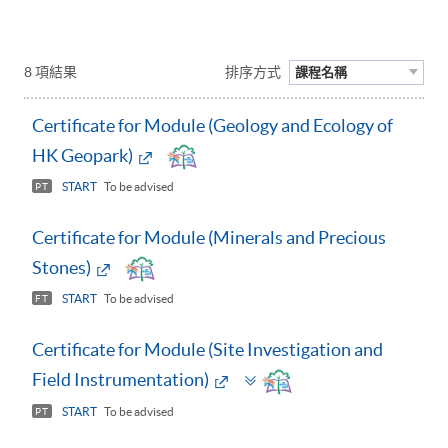
8 項結果
排序方式
課程名稱
Certificate for Module (Geology and Ecology of
HK Geopark)
START
To be advised
PT
Certificate for Module (Minerals and Precious
Stones)
START
To be advised
FT
Certificate for Module (Site Investigation and
Toggle
Field Instrumentation)
panel
START
To be advised
PT