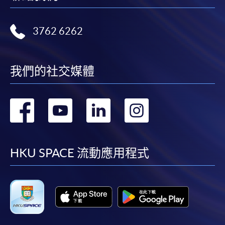
3762 6262
我們的社交媒體
轉
轉
轉
轉
到
到
到
到
facebook
youtube
linkedin
instag
HKU SPACE 流動應用程式