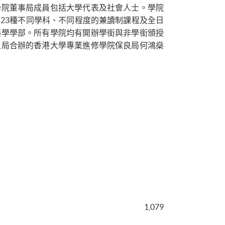
學院董事局成員包括大學代表及社會人士。學院
23種不同學科、不同程度的兼讀制課程及全日
藥學學部。所有學院均有開辦學銜與非學銜頒授
良局合辦的香港大學專業進修學院保良局何鴻燊
1,079