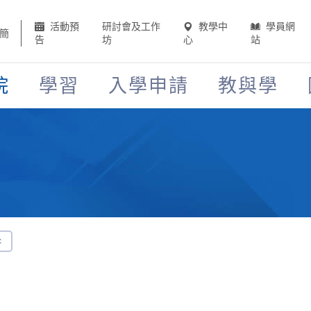
活動預
研討會及工作
教學中
學員網
簡
告
坊
心
站
院
學習
入學申請
教與學