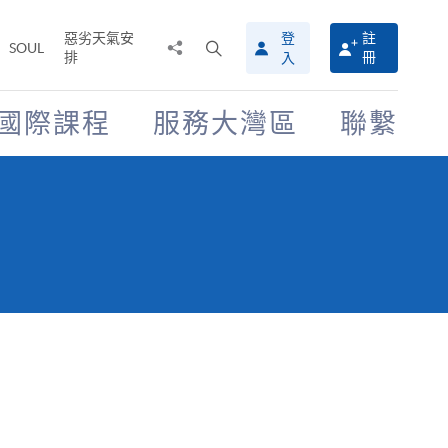
惡劣天氣安
登
註
分
打
SOUL
排
冊
入
享
開
至
搜
尋
國際課程
服務大灣區
聯繫
介
面