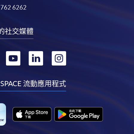
3762 6262
的社交媒體
轉
轉
轉
轉
到
到
到
到
facebook
youtube
linkedin
instagram
 SPACE 流動應用程式