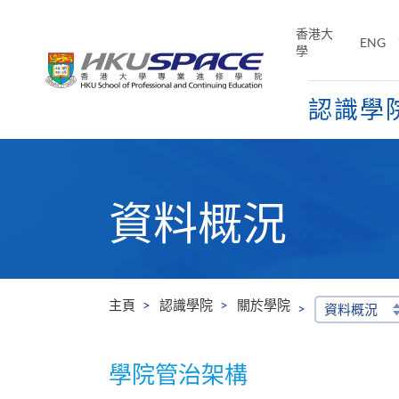
Skip
to
香港大
ENG
main
學
content
認識學
Main
content
start
資料概況
主頁
認識學院
關於學院
資料概況
學院管治架構