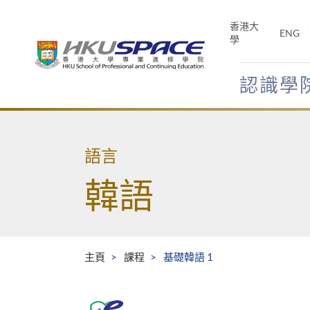
Skip
to
香港大
ENG
main
學
content
認識學
Main
content
start
語言
韓語
主頁
課程
基礎韓語 1