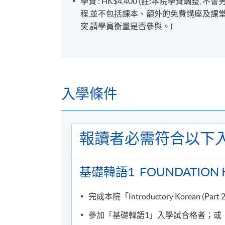
學費 : HK$4,400 (註:本院學費調
程,並不包括課本、額外的免費講座及課
18
Unit 9-2
突,請學員衡量是否參與。)
詳情
入學條件
注意事項：
報讀者必需符合以下入
每完成一個課程後，學院會以“成績合格通知
基礎韓語1 FOUNDATION K
學科會透過SOUL網上學習系統發佈學院資
效之電郵。請學員多加利用(soul2.hkuspac
完成本院「Introductory Korean
andriod系統)，以便接收學科資訊。
參加「基礎韓語1」入學試合格者；或
有關登入SOUL的資料，可以瀏覽以下連結: