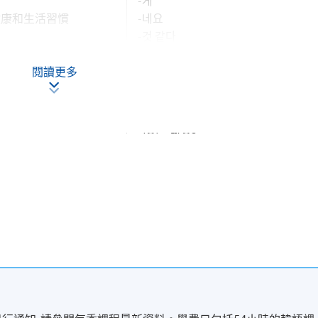
-게
健康和生活習慣
-네요
-것 같다
-다가
閱讀更多
故障和修理
-(으)ㄴ데, -는데, -인데
-(으)ㄹ
-(으)ㄹ까요?
聚會和探訪
-(으)ㄹ 거예요
반말(Banmal)
-아/어지다
-게 되다
生活的變化
-기 전에
-(으)ㄴ 후에
-겠-
-다, ㄴ다/는다, (이)다
節日