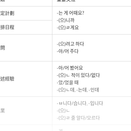
-는 게 어때요?
制定計劃
-(으)니까
安排日程
-(으)ㄹ게요
-(으)려고 하다
詢問
-아/어 주다
-아/어 봤어요
-(으)ㄴ 적이 있다/없다
講述經驗
-았/었을 때
-(으)ㄴ데, -는데, -인데
-ㅂ니다/습니다, -입니다
就業
-(으)ㄴ
-(으)ㄹ 줄 알다/모르다