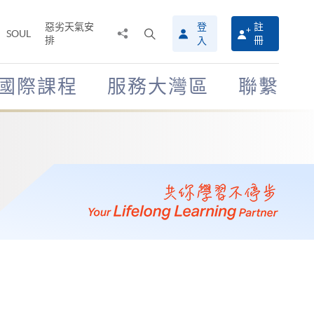
惡劣天氣安
登
註
分
打
SOUL
排
冊
入
享
開
至
搜
尋
國際課程
服務大灣區
聯繫
介
面