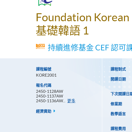
Foundation Korean
基礎韓語 1
持續進修基金 CEF 認可
課程編號
課程制式
KORE2001
開課日期
報名代碼
2450-1128AW
下次開課日
2450-1137AW
報
2450-1136AW...
更多
修業期
名
代
經濟資助
教學語言
碼
課程費用