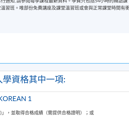
整, 不會另行通知, 請參閱每季課程最新資料。學費只包括54小時的韓語課
-았/었다
堂溫習班。唯部份免費講座及課堂溫習班或會與正常課堂時間有
-(으)ㄹ 것이다
學資格其中一項:
書”寄給各學員，不會再頒發“結業證明書”，敬請留意。
OREAN 1
訊及課堂消息(課室調動，課堂取消等)。請學員報名時提供正確
e.hku.hk)。同時建議學員下載SOUL手機應用程式(支援iOS及
 (Part 2)」，並取得合格成績（需提供合格證明）；或