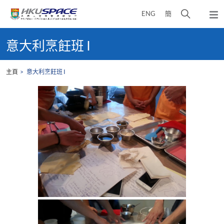
Skip
打
ENG
簡
to
彈
main
開
出
Main
content
搜
主
content
意大利烹飪班 I
選
尋
start
單
介
主頁
意大利烹飪班 I
面