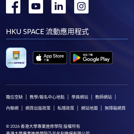
轉
轉
轉
轉
到
到
到
到
facebook
youtube
linkedin
instag
HKU SPACE 流動應用程式
職位空缺
教學/報名中心地點
學員網站
教師網站
內聯網
網頁出版政策
私隱政策
網站地圖
無障礙網頁
© 2026 香港大學專業進修學院 版權所有
香港大學專業進修學院乃非牟利擔保有限公司