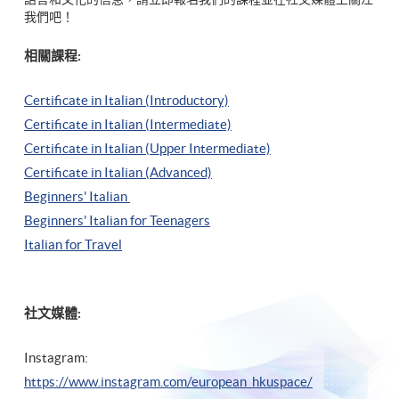
我們吧！
相關課程:
Certificate in Italian (Introductory)
Certificate in Italian (Intermediate)
Certificate in Italian (Upper Intermediate)
Certificate in Italian (Advanced)
Beginners' Italian
Beginners' Italian
for Teenagers
Italian for Travel
社文媒體:
Instagram:
https://www.instagram.com/european_hkuspace/