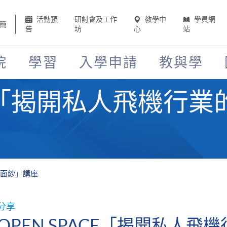
活動預
研討會及工作
教學中
學員網
簡
告
坊
心
站
院
學習
入學申請
教與學
ACE「揭開私人飛機行
秘面紗」講座
分享
OPEN SPACE「揭開私人