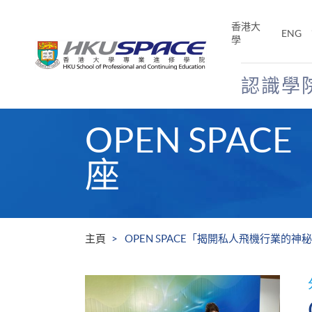
Skip
to
香港大
ENG
main
學
content
認識學
Main
OPEN SP
content
start
座
主頁
OPEN SPACE「揭開私人飛機行業的神