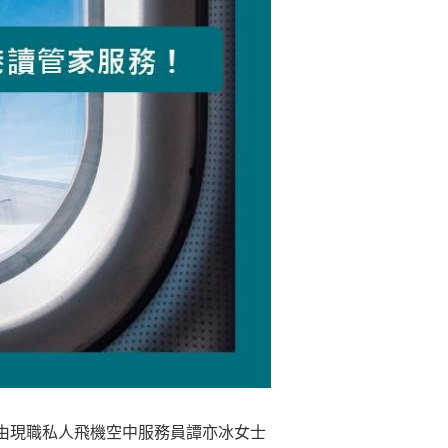
由現職私人飛機空中服務員譚亦冰女士