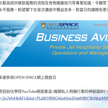
示範為提供餐飲服務的流程及食物擺盤技巧等專業知識，令觀眾
水平服務。盼望閣下在是次講座中獲益良多，對當日的課題有更
多謝參與OPEN SPACE網上開放日
歡迎前往學院YouTube頻道重溫 [揭開私人飛機行業的神秘面紗]
v=2x7efvHbAFU&list=PLdiKYlRAOj6o6Vw2HekMBY3fnNtzrM