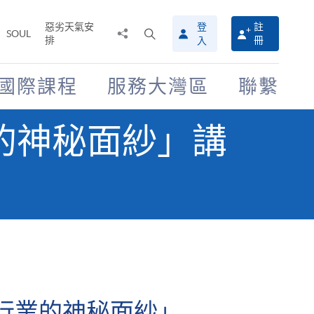
惡劣天氣安
登
註
分
打
SOUL
排
冊
入
享
開
至
搜
尋
國際課程
服務大灣區
聯繫
介
面
業的神秘面紗」講
飛機行業的神秘面紗」