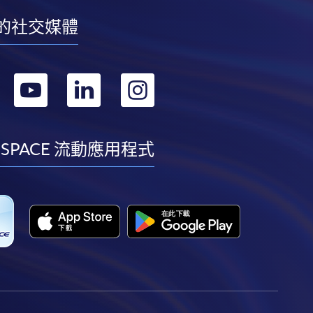
的社交媒體
轉
轉
轉
轉
到
到
到
到
facebook
youtube
linkedin
instagram
 SPACE 流動應用程式