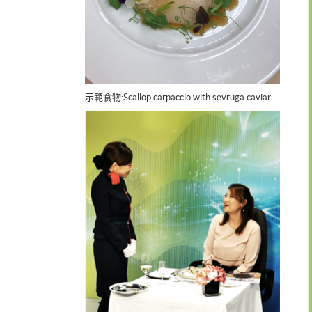
示範食物:Scallop carpaccio with sevruga caviar