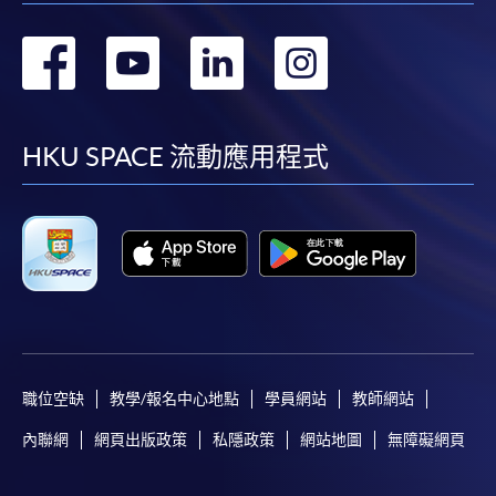
轉
轉
轉
轉
到
到
到
到
facebook
youtube
linkedin
instag
HKU SPACE 流動應用程式
職位空缺
教學/報名中心地點
學員網站
教師網站
內聯網
網頁出版政策
私隱政策
網站地圖
無障礙網頁