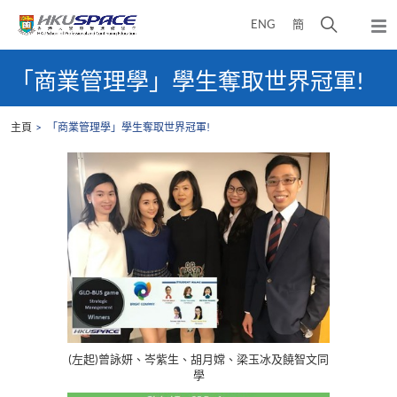
Skip
打
ENG
簡
to
彈
main
開
出
Main
content
搜
主
content
「商業管理學」學生奪取世界冠軍!
選
尋
start
單
介
主頁
「商業管理學」學生奪取世界冠軍!
面
(左起)曾詠妍、岑紫生、胡月嫦、梁玉冰及饒智文同
學