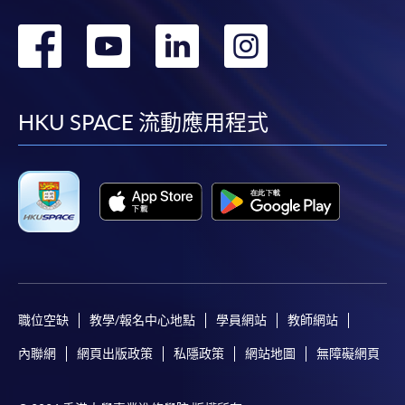
轉
轉
轉
轉
到
到
到
到
facebook
youtube
linkedin
instag
HKU SPACE 流動應用程式
職位空缺
教學/報名中心地點
學員網站
教師網站
內聯網
網頁出版政策
私隱政策
網站地圖
無障礙網頁