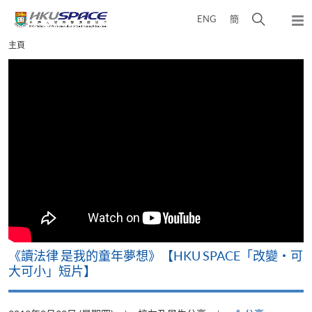
Skip
打
ENG
簡
to
彈
main
開
出
Main
主頁
content
搜
主
content
選
尋
start
單
介
面
改
《讀法律 是我的童年夢想》【HKU SPACE「改變‧可
A
大可小」短片】
T