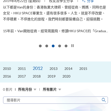
2019年8月22日 (星期四)
校友及學生分享
分享
2
以下都是Van的身份：香港執業大律師、曾經從商、媽媽、同時也是
女兒、HKU SPACE畢業生，還有很多很多。人生，就是不停改變、
求
不停積累、不停進化的旅程，我們時刻都要裝備自己，迎接挑戰。
H
也
理
.
15年前，Van開始從商，經常周圍飛，修讀HKU SPACE的「Gradua...
M
按下以暫停幻燈片
2012
2010
2011
2013
2014
2015
2016
2017
2018
2019
2020
0 影片
所有月份
所有影片
搜
尋
搜
影
尋