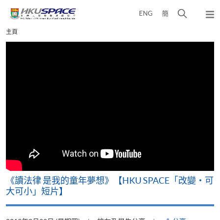
Skip
打
ENG
簡
to
彈
main
開
出
Main
主頁
content
搜
主
content
選
尋
start
單
介
面
改
《讀法律 是我的童年夢想》【HKU SPACE「改變‧可
A
大可小」短片】
T