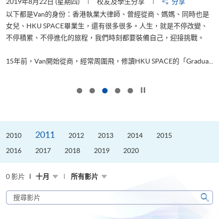
2019年8月22日 (星期四)
校友及學生分享
分享
2
以下都是Van的身份：香港執業大律師、曾經從商、媽媽、同時也是
女兒、HKU SPACE畢業生，還有很多很多。人生，就是不停改變、
求
不停積累、不停進化的旅程，我們時刻都要裝備自己，迎接挑戰。
H
也
理
.
15年前，Van開始從商，經常周圍飛，修讀HKU SPACE的「Gradua...
M
按下以暫停幻燈片
2011
2010
2012
2013
2014
2015
2016
2017
2018
2019
2020
0 影片
十月
所有影片
搜
尋
搜
影
尋