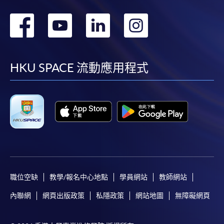
轉
轉
轉
轉
到
到
到
到
facebook
youtube
linkedin
instag
HKU SPACE 流動應用程式
職位空缺
教學/報名中心地點
學員網站
教師網站
內聯網
網頁出版政策
私隱政策
網站地圖
無障礙網頁