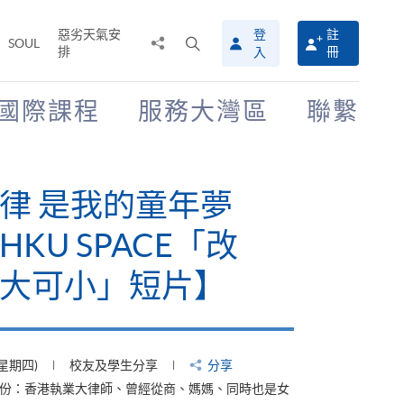
惡劣天氣安
登
註
分
打
SOUL
排
冊
入
享
開
至
搜
尋
國際課程
服務大灣區
聯繫
介
面
律 是我的童年夢
KU SPACE「改
大可小」短片】
(星期四)
校友及學生分享
分享
身份：香港執業大律師、曾經從商、媽媽、同時也是女