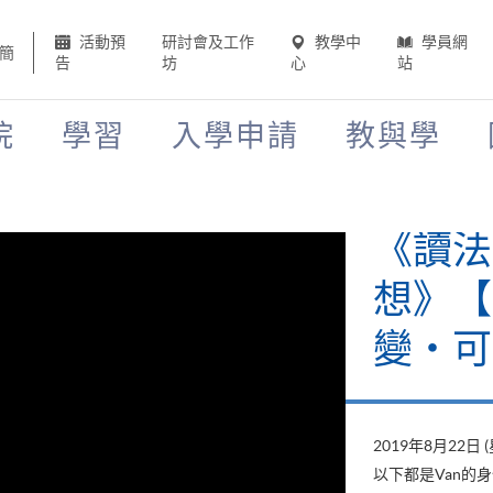
活動預
研討會及工作
教學中
學員網
簡
告
坊
心
站
院
學習
入學申請
教與學
《讀法
想》【H
變‧可
2019年8月22日 
以下都是Van的