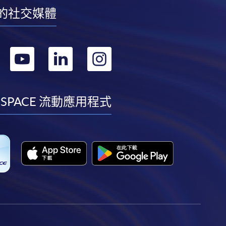
的社交媒體
轉
轉
轉
轉
到
到
到
到
facebook
youtube
linkedin
instagram
 SPACE 流動應用程式