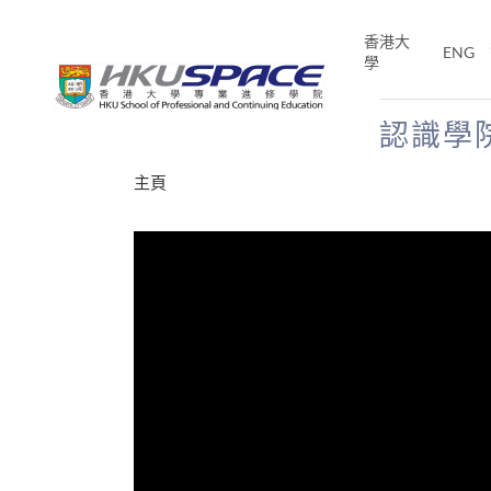
Skip
to
香港大
ENG
main
學
content
認識學
Main
主頁
content
start
才能活在
CE「改
片】
分享