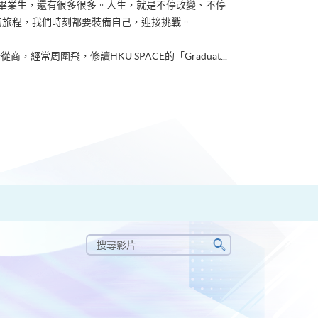
ACE畢業生，還有很多很多。人生，就是不停改變、不停
的旅程，我們時刻都要裝備自己，迎接挑戰。
從商，經常周圍飛，修讀HKU SPACE的「Graduat...
搜
尋
搜
影
尋
片