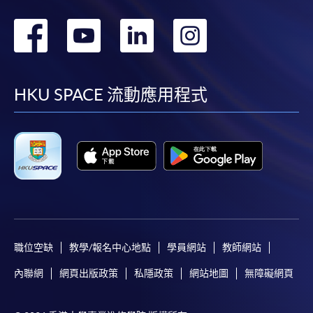
轉
轉
轉
轉
到
到
到
到
facebook
youtube
linkedin
instag
HKU SPACE 流動應用程式
職位空缺
教學/報名中心地點
學員網站
教師網站
內聯網
網頁出版政策
私隱政策
網站地圖
無障礙網頁