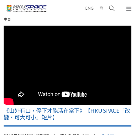
Skip
打
ENG
簡
to
彈
main
開
出
Main
主頁
content
搜
主
content
選
尋
start
單
介
面
可
《山外有山，停下才能活在當下》【HKU SPACE「改
A
變‧可大可小」短片】
T