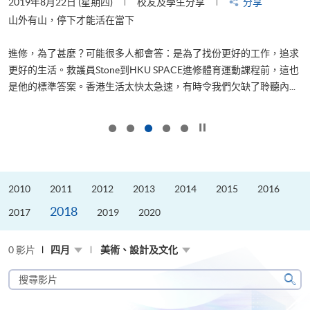
2019年8月22日 (星期四)
校友及學生分享
分享
2
是
山外有山，停下才能活在當下
、
進修，為了甚麼？可能很多人都會答：是為了找份更好的工作，追求
H
更好的生活。救護員Stone到HKU SPACE進修體育運動課程前，這也
理
..
是他的標準答案。香港生活太快太急速，有時令我們欠缺了聆聽內...
M
按下以暫停幻燈片
2010
2011
2012
2013
2014
2015
2016
2018
2017
2019
2020
0 影片
四月
美術、設計及文化
搜
尋
搜
影
尋