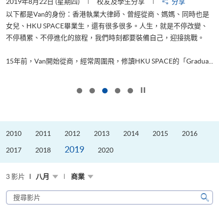
2019年8月22日 (星期四)
校友及學生分享
分享
2
以下都是Van的身份：香港執業大律師、曾經從商、媽媽、同時也是
女兒、HKU SPACE畢業生，還有很多很多。人生，就是不停改變、
求
不停積累、不停進化的旅程，我們時刻都要裝備自己，迎接挑戰。
H
也
理
.
15年前，Van開始從商，經常周圍飛，修讀HKU SPACE的「Gradua...
M
按下以暫停幻燈片
2010
2011
2012
2013
2014
2015
2016
2019
2017
2018
2020
3 影片
八月
商業
搜
尋
搜
影
尋