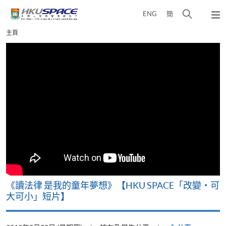
Skip
打
ENG
簡
to
彈
main
開
出
Main
主頁
content
搜
主
content
選
尋
start
單
介
面
改
《讀法律 是我的童年夢想》【HKU SPACE「改變‧可
A
大可小」短片】
T