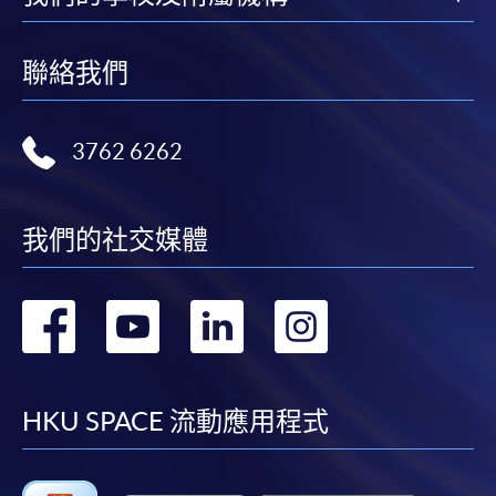
聯絡我們
3762 6262
我們的社交媒體
轉
轉
轉
轉
到
到
到
到
facebook
youtube
linkedin
instag
HKU SPACE 流動應用程式