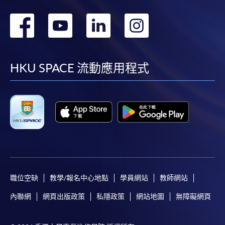
轉
轉
轉
轉
到
到
到
到
facebook
youtube
linkedin
instag
HKU SPACE 流動應用程式
職位空缺
教學/報名中心地點
學員網站
教師網站
內聯網
網頁出版政策
私隱政策
網站地圖
無障礙網頁