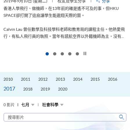
2019年9月10日 (星期二)
校友及學生分享
分享
2
香港人學飛行、做機師，在13年前的確是遙不可及的事，但HKU
SPACE卻打開了這扇讓學生能遨翔天際的窗。
Calvin Lau 曾任數學及科技學科老師和教育局的課程主任。他熱愛飛
行，有私人飛行員的執照。當年有感航空界以外籍機師為主，沒有...
1
按下以暫停幻燈片
2010
2011
2012
2013
2014
2015
2016
2017
2018
2019
2020
0 影片
七月
社會科學
搜
尋
搜
影
尋