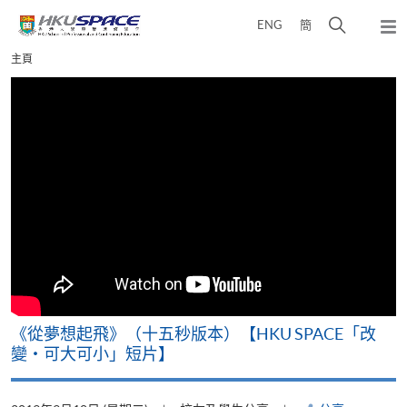
Skip
打
ENG
簡
to
彈
main
開
出
Main
主頁
content
搜
主
content
選
尋
start
單
介
面
《從夢想起飛》（十五秒版本）【HKU SPACE「改
變‧可大可小」短片】