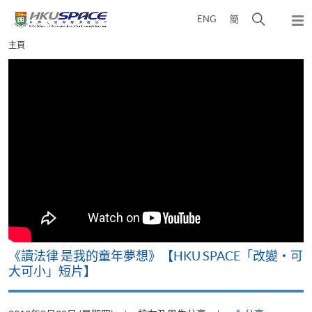
Skip
打
ENG
簡
to
彈
main
開
出
Main
主頁
content
搜
主
content
選
尋
start
單
介
面
改
《讀法律 是我的童年夢想》【HKU SPACE「改變‧可
A
大可小」短片】
T