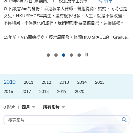
2019年8月22日 (星期四)
校友及學生分享
分享
2
以下都是Van的身份：香港執業大律師、曾經從商、媽媽、同時也是
女兒、HKU SPACE畢業生，還有很多很多。人生，就是不停改變、
求
不停積累、不停進化的旅程，我們時刻都要裝備自己，迎接挑戰。
H
也
理
.
15年前，Van開始從商，經常周圍飛，修讀HKU SPACE的「Gradua...
M
按下以暫停幻燈片
2010
2011
2012
2013
2014
2015
2016
2017
2018
2019
2020
0 影片
四月
所有影片
搜
尋
搜
影
尋