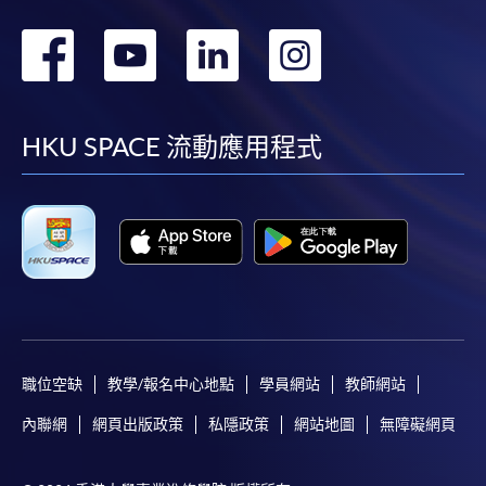
轉
轉
轉
轉
到
到
到
到
facebook
youtube
linkedin
instag
HKU SPACE 流動應用程式
職位空缺
教學/報名中心地點
學員網站
教師網站
內聯網
網頁出版政策
私隱政策
網站地圖
無障礙網頁