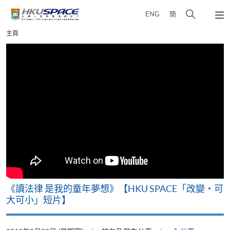
Skip
打
ENG
簡
to
彈
main
開
出
Main
主頁
content
搜
主
content
選
尋
start
單
介
面
改
《讀法律 是我的童年夢想》【HKU SPACE「改變‧可
A
大可小」短片】
T