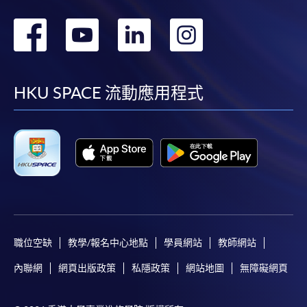
轉
轉
轉
轉
到
到
到
到
facebook
youtube
linkedin
instag
HKU SPACE 流動應用程式
職位空缺
教學/報名中心地點
學員網站
教師網站
內聯網
網頁出版政策
私隱政策
網站地圖
無障礙網頁