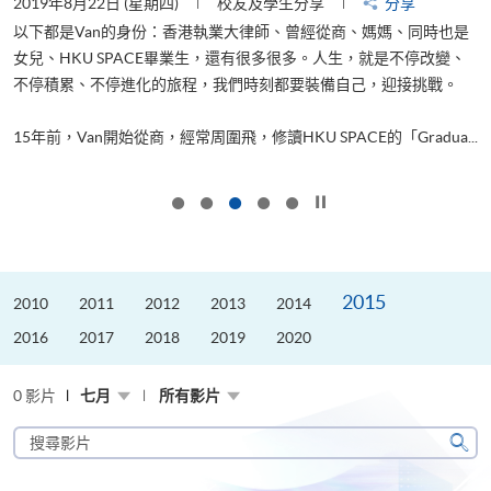
2019年8月22日 (星期四)
校友及學生分享
分享
2
以下都是Van的身份：香港執業大律師、曾經從商、媽媽、同時也是
女兒、HKU SPACE畢業生，還有很多很多。人生，就是不停改變、
求
不停積累、不停進化的旅程，我們時刻都要裝備自己，迎接挑戰。
H
也
理
.
15年前，Van開始從商，經常周圍飛，修讀HKU SPACE的「Gradua...
M
按下以暫停幻燈片
2015
2010
2011
2012
2013
2014
2016
2017
2018
2019
2020
0 影片
七月
所有影片
搜
尋
搜
影
尋