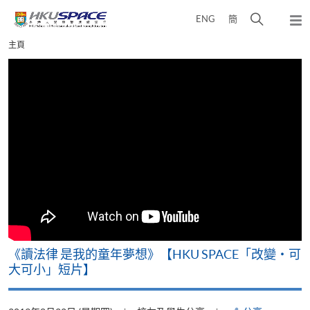
Skip
打
ENG
簡
to
彈
main
開
出
Main
主頁
content
搜
主
content
選
尋
start
單
介
面
改
《讀法律 是我的童年夢想》【HKU SPACE「改變‧可
A
大可小」短片】
T