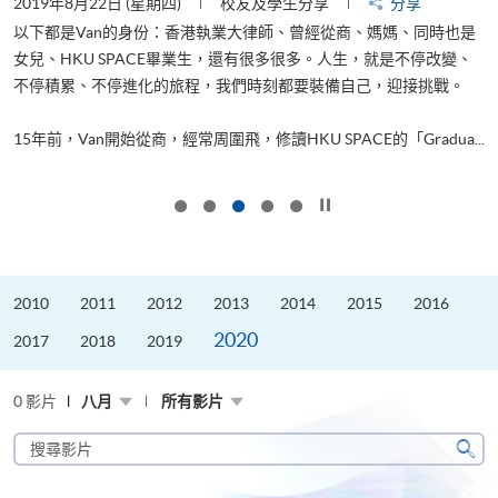
2019年8月22日 (星期四)
校友及學生分享
分享
2
以下都是Van的身份：香港執業大律師、曾經從商、媽媽、同時也是
女兒、HKU SPACE畢業生，還有很多很多。人生，就是不停改變、
求
不停積累、不停進化的旅程，我們時刻都要裝備自己，迎接挑戰。
H
也
理
.
15年前，Van開始從商，經常周圍飛，修讀HKU SPACE的「Gradua...
M
按下以暫停幻燈片
2010
2011
2012
2013
2014
2015
2016
2020
2017
2018
2019
0 影片
八月
所有影片
搜
尋
搜
影
尋