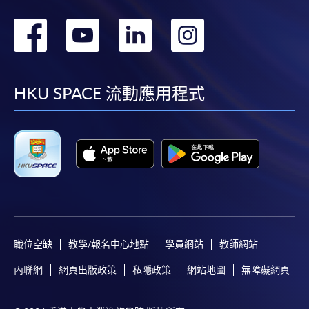
轉
轉
轉
轉
到
到
到
到
facebook
youtube
linkedin
instag
HKU SPACE 流動應用程式
職位空缺
教學/報名中心地點
學員網站
教師網站
內聯網
網頁出版政策
私隱政策
網站地圖
無障礙網頁